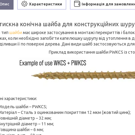
Опис
Характеристики
Інформація для замовлен
тискна конічна шайба для конструкційних шуру
 тип
шайби
має широке застосування в монтажі перекриттів і бало
ках, коли необхідно запобігти капелюшку шурупу від утоплення в де
діливши її по поверхні дерева. Дані види шайб застосовуються для
Приклад використання шайби PWKCS із с
ні характеристики:
Модель шайби – PWKCS;
Матеріал – Сталь з оцинкованим покриттям 12 мкм (жовтий цинк);
Зовнішній діаметр – 32 мм;
Внутрішній діаметр – 11 мм;
Товщина шайби – 6 мм;