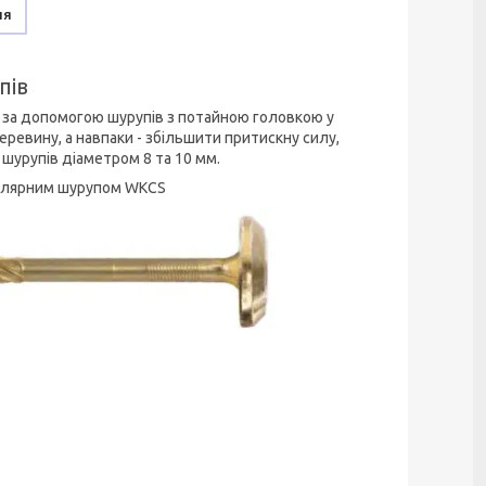
ня
пів
к за допомогою шурупів з потайною головкою у
ревину, а навпаки - збільшити притискну силу,
 шурупів діаметром 8 та 10 мм.
толярним шурупом WKCS