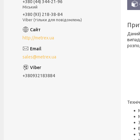
+380 (44) 344-21-96
Міський
+380 (93) 218-38-84
Viber (тільки для повідомлень)
При
Даний
http://metrex.ua
випад
розпо
sales@metrex.ua
+380932183884
Техніч