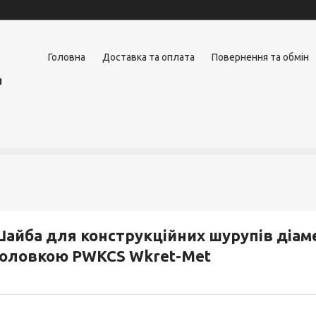
Головна
Доставка та оплата
Повернення та обмін
я
айба для конструкційних шурупів діам
оловкою PWKCS Wkret-Met