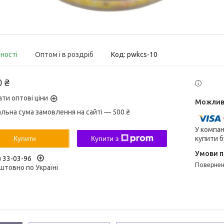
вності
Оптом і в роздріб
Код:
pwkcs-10
0 ₴
ати оптові ціни
альна сума замовлення на сайті — 500 ₴
У компан
купити б
Купити
Купити з
) 33-03-96
поверне
штовно по Україні