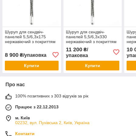
Шуруп для сендвіч-
Шуруп для сендвіч-
Шуру
панелей 5,5/6,3х175
панелей 5,5/6,3х330
пане
нержавіючий з покриттям
нержавіючий з покриттям
нерж
Ruspert (800 шт/уп)
Ruspert (400 шт/уп)
Rusp
11 200
10 
₴/
8 900
₴/упаковка
упаковка
упа
Купити
Купити
Про нас
100% позитивних з 303 відгуків за рік
Працює з 22.12.2013
м. Київ
02232, вул. Пухівська 2, Київ, Україна
Контакти