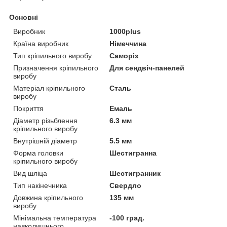
Основні
Виробник
1000plus
Країна виробник
Німеччина
Тип кріпильного виробу
Саморіз
Призначення кріпильного
Для сендвіч-панелей
виробу
Матеріал кріпильного
Сталь
виробу
Покриття
Емаль
Діаметр різьблення
6.3 мм
кріпильного виробу
Внутрішній діаметр
5.5 мм
Форма головки
Шестигранна
кріпильного виробу
Вид шліца
Шестигранник
Тип накінечника
Свердло
Довжина кріпильного
135 мм
виробу
Мінімальна температура
-100 град.
навколишнього