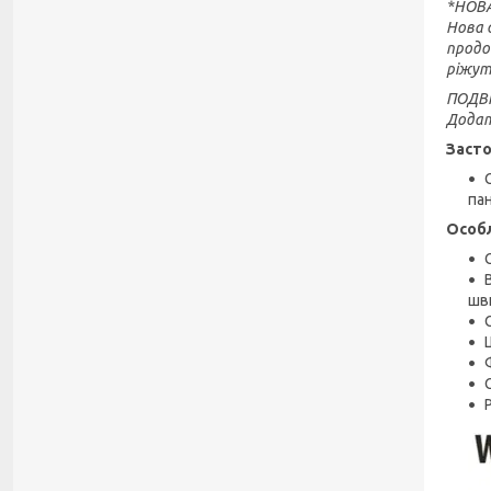
*НОВА
Нова 
продо
ріжут
ПОДВІ
Додат
Засто
пан
Особл
шви