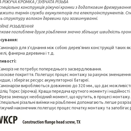
 РІЖУЧА КРОМКА / ЗУБЧАТА РІЗЬБА
спеціальна конструкція ріжучої кромки з додатковим фрезерування
вжити термін служби акумуляторів та електроінструментів. Спеціал
ь структуру волокон деревини при загвинчуванні.
ЙНЕ РІЗЬБЛЕННЯ
кове поглиблене друге різьблення значно збільшує швидкість прон
сування:
Самонаріз для з'єднання між собою дерев'яних конструкцій таких як
елі, фанерна деревина і т.д.
ивості:
Саморіз не потребує попереднього засвердлювання.
Воскове покриття. Полегшує процес монтажу за рахунок зменшення
дше, і зберігає ресурс акумуляторної батареї.
Самонарізи виробляються довжиною до 320 мм., що дає можливість 
Шліц Торкс (зірочка). Краща передача крутного моменту і надійності
Фреза зменшує необхідний момент, що крутить, в процесі монтажу.
Спеціальні різальні виїмки на різьбленні допомагають легше розріз
Ріжучий наконечник полегшує процес початку монтажу та запобігає