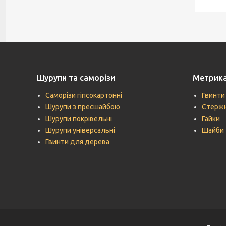
Шурупи та саморізи
Метрик
Саморізи гіпсокартонні
Гвинти
Шурупи з пресшайбою
Стержн
Шурупи покрівельні
Гайки
Шурупи універсальні
Шайби
Гвинти для дерева