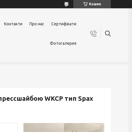
Кошик
Контакти
Про нас
Сертифікати
Фотогалерея
 прессшайбою WKCP тип Spax