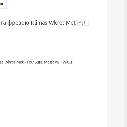
ня
а фрезою Klimas Wkret-Met 🇵🇱
mas Wkret-Met – Польща. Модель - WKCP