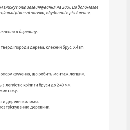
м знижує опір загвинчування на 20%. Це допомагає
ьні різальні насічки, вбудовані в різьблення,
икнення в деревину.
 тверді породи дерева, клеєний брус, X-lam
 опору кручення, що робить монтаж легшим,
з легкістю кріпити бруси до 240 мм.
 монтажу.
ати деревні волокна.
 розтріскуванню деревини.