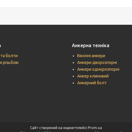
а
Анкерна техніка
 та болти
Віконні анкери
і різьбові
Анкери дворозпорні
Анкери однорозпорні
Анкер клиновий
Анкерний болт
Сайт створений на маркетплейсі
Prom.ua