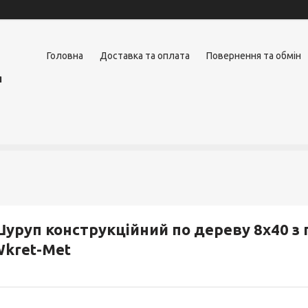
Головна
Доставка та оплата
Повернення та обмін
я
уруп конструкційний по дереву 8x40 з
kret-Met