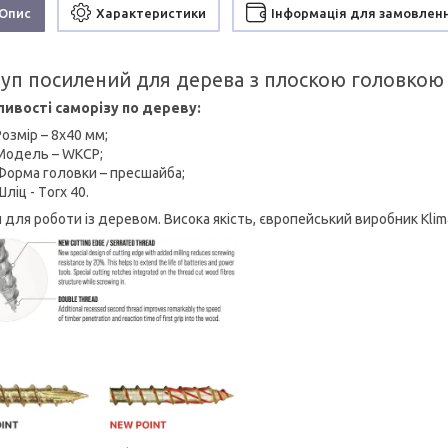
Опис
Характеристики
Інформація для замовлен
уп посилений для дерева з плоскою головкою т
ивості саморізу по дереву:
Розмір – 8х40 мм;
Модель – WKCP;
Форма головки – пресшайба;
Шліц - Тorx 40.
 для роботи із деревом. Висока якість, європейський виробник Kli