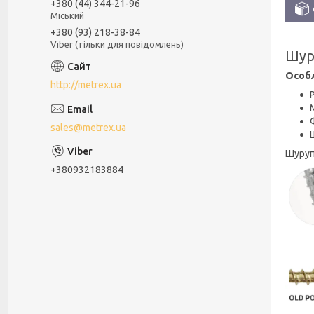
+380 (44) 344-21-96
Міський
+380 (93) 218-38-84
Viber (тільки для повідомлень)
Шур
Особл
http://metrex.ua
sales@metrex.ua
Шуруп
+380932183884