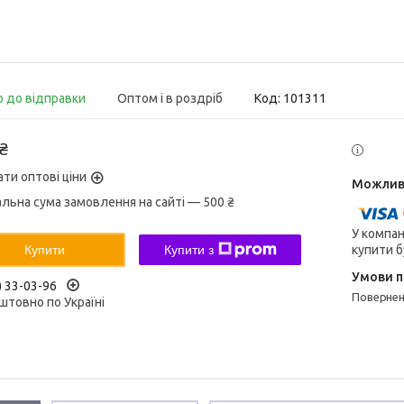
о до відправки
Оптом і в роздріб
Код:
101311
 ₴
ати оптові ціни
альна сума замовлення на сайті — 500 ₴
У компан
купити б
Купити
Купити з
) 33-03-96
поверне
штовно по Україні