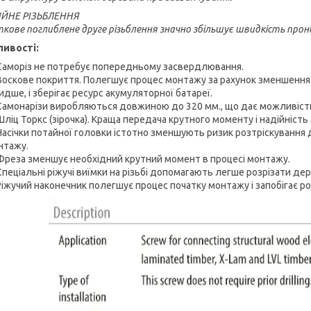
ЙНЕ РІЗЬБЛЕННЯ
кове поглиблене друге різьблення значно збільшує швидкість прон
ивості:
Саморіз не потребує попередньому засвердлювання.
Воскове покриття. Полегшує процес монтажу за рахунок зменшення
дше, і зберігає ресурс акумуляторної батареї.
Самонарізи виробляються довжиною до 320 мм., що дає можливість 
Шліц Торкс (зірочка). Краща передача крутного моменту і надійність
Насічки потайної головки істотно зменшують ризик розтріскування 
нтажу.
Фреза зменшує необхідний крутний момент в процесі монтажу.
Спеціальні ріжучі виїмки на різьбі допомагають легше розрізати дер
Ріжучий наконечник полегшує процес початку монтажу і запобігає р