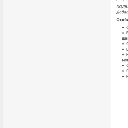
ПОДВІ
Додат
Особл
шви
мо