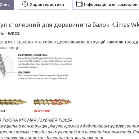
Опис
Характеристики
Інформація для замовлен
п столярний для деревини та балок Klimas Wk
ль -
WKCS
із для з'єднання між собою дерев'яних конструкцій таких як тверді
ина тощо.
 РІЖУЧА КРОМКА / ЗУБЧАТА РІЗЬБА
спеціальна конструкція ріжучої кромки з додатковим фрезерування
вжити термін служби акумуляторів та електроінструментів. Спеціал
ь структуру волокон деревини при загвинчуванні.