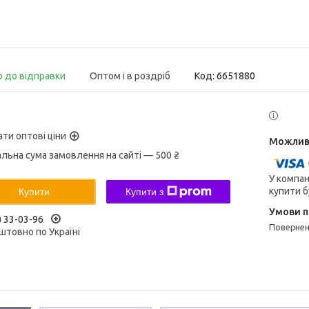
о до відправки
Оптом і в роздріб
Код:
6651880
ати оптові ціни
альна сума замовлення на сайті — 500 ₴
У компан
купити б
Купити
Купити з
) 33-03-96
поверне
штовно по Україні