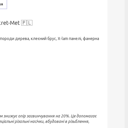
ня
ret-Met 🇵🇱
 породи дерева, клеєний брус, X-lam панелі, фанерна
м знижує опір загвинчування на 20%. Це допомагає
ьні різальні насічки, вбудовані в різьблення,