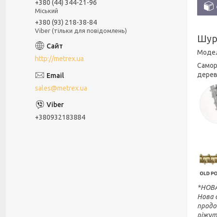
+380 (44) 344-21-96
Міський
+380 (93) 218-38-84
Viber (тільки для повідомлень)
Шуру
Моде
http://metrex.ua
Самор
дерев
sales@metrex.ua
+380932183884
*НОВА
Нова 
продо
ріжут