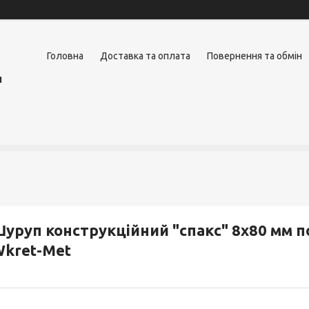
Головна
Доставка та оплата
Повернення та обмін
я
уруп конструкційний "спакс" 8х80 мм 
kret-Met