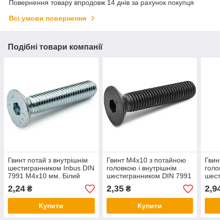
Повернення товару впродовж 14 днів за рахунок покупця
Всі умови повернення
Подібні товари компанії
Гвинт потай з внутрішнім
Гвинт М4х10 з потайною
Гвин
шестигранником Inbus DIN
головкою і внутрішнім
голо
7991 М4х10 мм. Білий
шестигранником DIN 7991
шест
цинк
без покриття клас міцності
без 
2,24
2,35
2,9
₴
₴
10.9
10.9
Купити
Купити