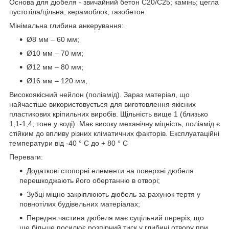
Основа для дюбеля - звичайний бетон C20/C25; камінь; цегла
пустотіла/цільна; керамоблок; газобетон.
Мінімальна глибина анкерування:
Ø8 мм – 60 мм;
Ø10 мм – 70 мм;
Ø12 мм – 80 мм;
Ø16 мм – 120 мм;
Високоякісний нейлон (поліамід). Зараз матеріал, що
найчастіше використовується для виготовлення якісних
пластикових кріпильних виробів. Щільність вище 1 (близько
1,1-1,4; тоне у воді). Має високу механічну міцність, поліамід є
стійким до впливу різних кліматичних факторів. Експлуатаційні
температури від -40 ° С до + 80 ° С
Переваги:
Додаткові стопорні елементи на поверхні дюбеля
перешкоджають його обертанню в отворі;
Зубці міцно закріплюють дюбель за рахунок тертя у
повнотілих будівельних матеріалах;
Передня частина дюбеля має суцільний переріз, що
ще більше посилює розпірний тиск у глибині отвору при