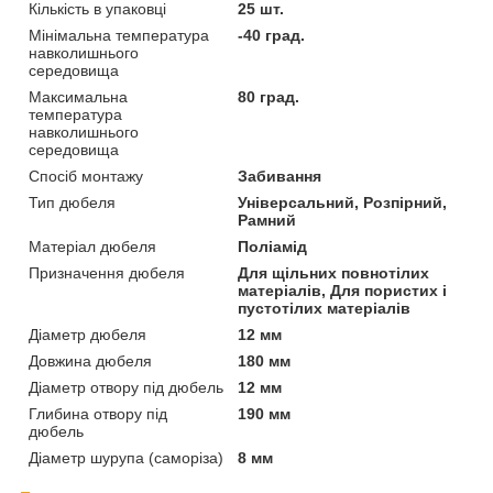
Кількість в упаковці
25 шт.
Мінімальна температура
-40 град.
навколишнього
середовища
Максимальна
80 град.
температура
навколишнього
середовища
Спосіб монтажу
Забивання
Тип дюбеля
Універсальний, Розпірний,
Рамний
Матеріал дюбеля
Поліамід
Призначення дюбеля
Для щільних повнотілих
матеріалів, Для пористих і
пустотілих матеріалів
Діаметр дюбеля
12 мм
Довжина дюбеля
180 мм
Діаметр отвору під дюбель
12 мм
Глибина отвору під
190 мм
дюбель
Діаметр шурупа (саморіза)
8 мм