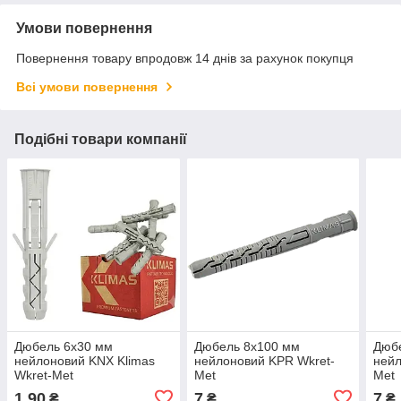
Умови повернення
Повернення товару впродовж 14 днів за рахунок покупця
Всі умови повернення
Подібні товари компанії
Дюбель 6х30 мм
Дюбель 8х100 мм
Дюб
нейлоновий KNX Klimas
нейлоновий KPR Wkret-
нейл
Wkret-Met
Met
Met
1,90
7
7
₴
₴
₴