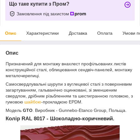
Що таке купити з Пром?
Замовлення під захистом
Опис
Характеристики
Доставка
Оплата
Умови п
Опис
Призначений для монтажу внахлест профільованих листів
конструкційної сталі, облицювання сендвіч-панелей, монтажу
металочерепиці.
Самосвердлувальні шурупи з вуглецевої сталі з поверхневим
загартуванням, гальванічно оцинковані, зі зменшеним
свердлом, дрібним різьбленням та шестигранною головкою, з
гумовою
шайбою
-прокладкою EPDM.
Модель
GTO
. Виробник - Gunnebo-Etanco Group, Польща.
Колір RAL 8017 - Шоколадно-коричневий.