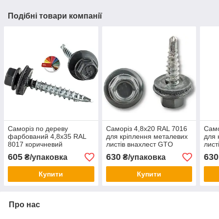
Подібні товари компанії
Саморіз по дереву
Саморіз 4,8х20 RAL 7016
Само
фарбований 4,8х35 RAL
для кріплення металевих
для 
8017 коричневий
листів внахлест GTO
лист
Gunnebo-Etanco (уп. 250
Gunnebo-Etanco (уп. 250
Gunn
605
630
630
₴/упаковка
₴/упаковка
шт)
шт)
шт)
Купити
Купити
Про нас