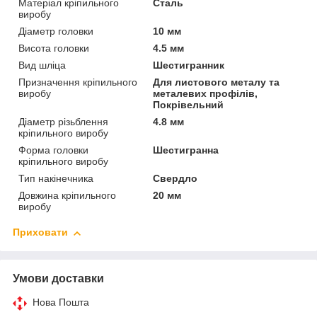
Матеріал кріпильного
Сталь
виробу
Діаметр головки
10 мм
Висота головки
4.5 мм
Вид шліца
Шестигранник
Призначення кріпильного
Для листового металу та
виробу
металевих профілів,
Покрівельний
Діаметр різьблення
4.8 мм
кріпильного виробу
Форма головки
Шестигранна
кріпильного виробу
Тип накінечника
Свердло
Довжина кріпильного
20 мм
виробу
Приховати
Умови доставки
Нова Пошта