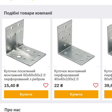
Подібні товари компанії
Куточок посилений
Куточок монтажний
Куто
монтажний 60х60х50х2.0
перфорований
пер
перфорований з ребром
40х40х100х2.0
80х8
жорсткості Ardetas
оцинкований Ardetas
оцин
15,40
22
39,
₴
₴
Купити
Купити
Про нас