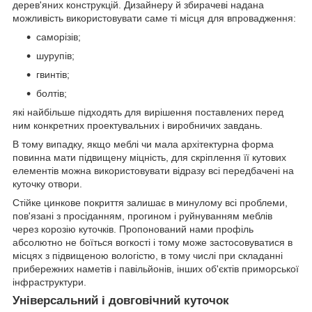
дерев'яних конструкцій. Дизайнеру й збирачеві надана
можливість використовувати саме ті місця для впровадження:
саморізів;
шурупів;
гвинтів;
болтів;
які найбільше підходять для вирішення поставлених перед
ним конкретних проектувальних і виробничих завдань.
В тому випадку, якщо меблі чи мала архітектурна форма
повинна мати підвищену міцність, для скріплення її кутових
елементів можна використовувати відразу всі передбачені на
куточку отвори.
Стійке цинкове покриття залишає в минулому всі проблеми,
пов'язані з просіданням, прогином і руйнуванням меблів
через корозію куточків. Пропонований нами профіль
абсолютно не боїться вогкості і тому може застосовуватися в
місцях з підвищеною вологістю, в тому числі при складанні
прибережних наметів і павільйонів, інших об'єктів приморської
інфраструктури.
Універсальний і довговічний куточок