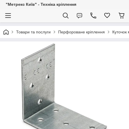
"Метрекс Київ" - Техніка кріплення
Товари та послуги
Перфороване кріплення
Куточок 