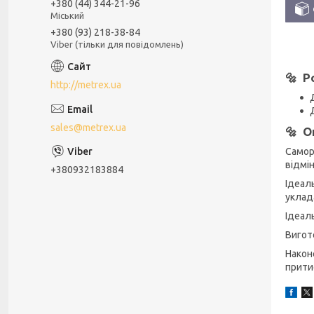
+380 (44) 344-21-96
Міський
+380 (93) 218-38-84
Viber (тільки для повідомлень)
🔩 Р
http://metrex.ua
sales@metrex.ua
🔩 О
Самор
відмі
+380932183884
Ідеал
уклада
Ідеал
Вигот
Након
прити