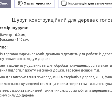
Опис
Характеристики
Інформація для замовлен
Шуруп конструкційний для дерева c гол
озмір шурупа:
Діаметр - 6.0 мм;
Довжина - 140 мм.
пис:
із торгової марки Red Mark ідеально підходить для роботи із дерев
нну геометрію заходу в дерево.
ьно підходить у будівництві для обробки приміщень, робіт з екзо
ння підлоги, паркету, масивної дошки, терасної дошки і т.д.
ьно для використання при поєднанні матеріалів з дерева, ДСП, фан
овляються з вуглецевої сталі з цинковим покриттям – жовтопасува
ечник саморіза виконаний таким чином, щоб запобігати деревині від
скну силу до дерева.