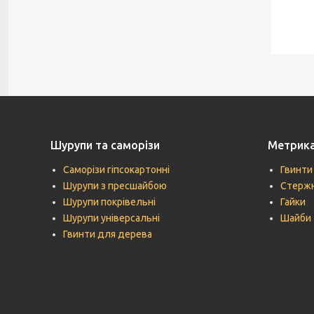
Шурупи та саморізи
Метрик
Саморізи гіпсокартонні
Гвинти
Шурупи з пресшайбою
Стержн
Шурупи покрівельні
Гайки
Шурупи універсальні
Шайби
Гвинти для дерева