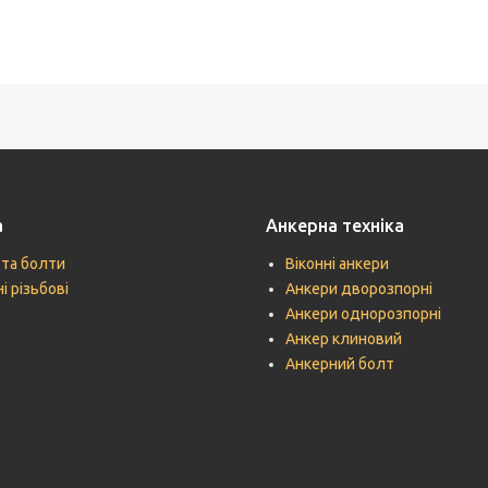
а
Анкерна техніка
 та болти
Віконні анкери
і різьбові
Анкери дворозпорні
Анкери однорозпорні
Анкер клиновий
Анкерний болт