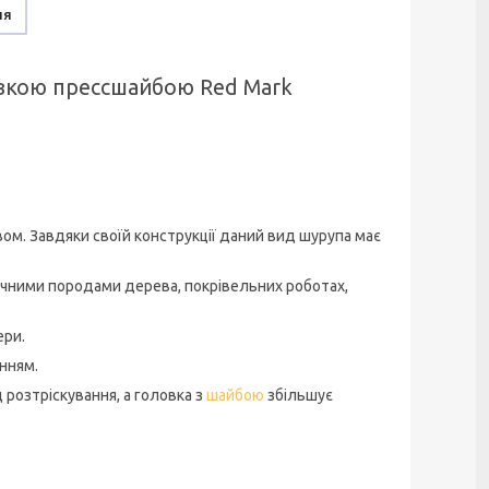
ня
овкою прессшайбою Red Mark
ом. Завдяки своїй конструкції даний вид шурупа має
тичними породами дерева, покрівельних роботах,
ери.
нням.
 розтріскування, а головка з
шайбою
збільшує