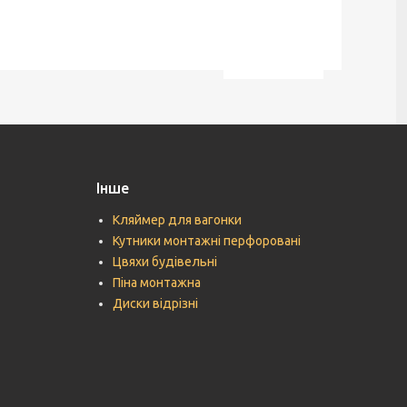
Інше
Кляймер для вагонки
Кутники монтажні перфоровані
Цвяхи будівельні
Піна монтажна
Диски відрізні