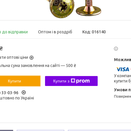
о до відправки
Оптом і в роздріб
Код:
016140
 ₴
ати оптові ціни
альна сума замовлення на сайті — 500 ₴
У компан
купити б
Купити
Купити з
) 33-03-96
поверне
штовно по Україні