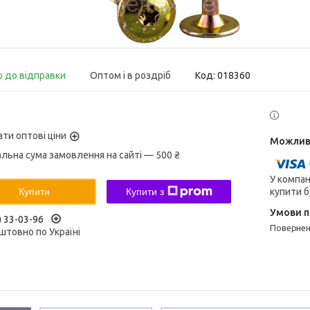
о до відправки
Оптом і в роздріб
Код:
018360
ати оптові ціни
альна сума замовлення на сайті — 500 ₴
У компан
купити б
Купити
Купити з
) 33-03-96
поверне
штовно по Україні