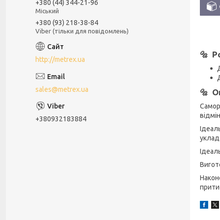
+380 (44) 344-21-96
Міський
+380 (93) 218-38-84
Viber (тільки для повідомлень)
🔩 Р
http://metrex.ua
sales@metrex.ua
🔩 О
Самор
відмі
+380932183884
Ідеал
уклада
Ідеал
Вигот
Након
прити