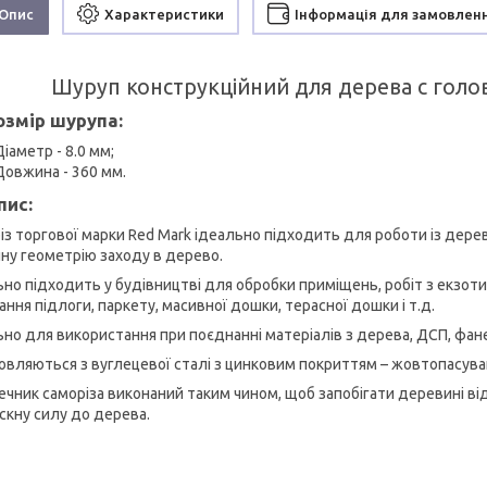
Опис
Характеристики
Інформація для замовлен
Шуруп конструкційний для дерева c гол
озмір шурупа:
Діаметр - 8.0 мм;
Довжина - 360 мм.
пис:
із торгової марки Red Mark ідеально підходить для роботи із дерев
нну геометрію заходу в дерево.
ьно підходить у будівництві для обробки приміщень, робіт з екзо
ння підлоги, паркету, масивної дошки, терасної дошки і т.д.
ьно для використання при поєднанні матеріалів з дерева, ДСП, фан
овляються з вуглецевої сталі з цинковим покриттям – жовтопасува
ечник саморіза виконаний таким чином, щоб запобігати деревині від
скну силу до дерева.