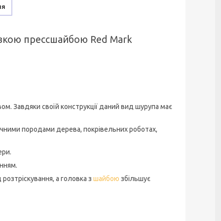
ня
овкою прессшайбою Red Mark
ом. Завдяки своїй конструкції даний вид шурупа має
тичними породами дерева, покрівельних роботах,
ери.
нням.
 розтріскування, а головка з
шайбою
збільшує