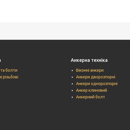
а
Анкерна техніка
 та болти
Віконні анкери
і різьбові
Анкери дворозпорні
Анкери однорозпорні
Анкер клиновий
Анкерний болт