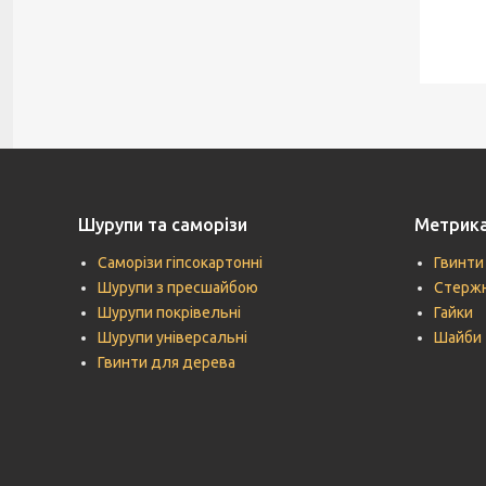
Шурупи та саморізи
Метрик
Саморізи гіпсокартонні
Гвинти
Шурупи з пресшайбою
Стержн
Шурупи покрівельні
Гайки
Шурупи універсальні
Шайби
Гвинти для дерева