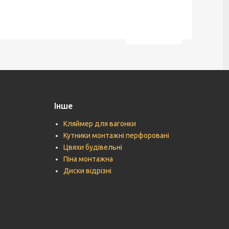
Інше
Кляймер для вагонки
Кутники монтажні перфоровані
Цвяхи будівельні
Піна монтажна
Диски відрізні