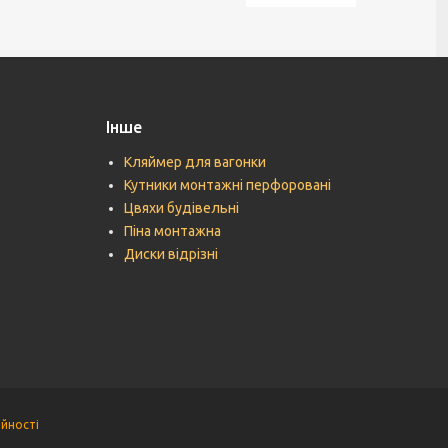
Інше
Кляймер для вагонки
Кутники монтажні перфоровані
Цвяхи будівельні
Піна монтажна
Диски відрізні
ійності