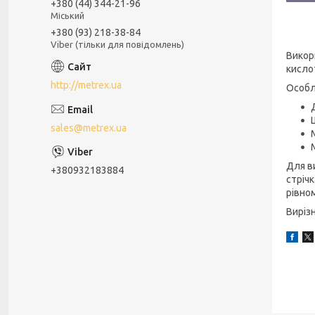
+380 (44) 344-21-96
Міський
+380 (93) 218-38-84
Viber (тільки для повідомлень)
Викор
кисло
http://metrex.ua
Особл
sales@metrex.ua
Для в
+380932183884
стріч
рівно
Виріз