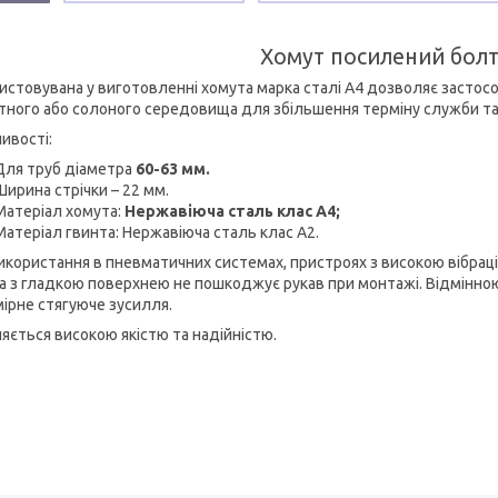
Хомут посилений бол
истовувана у виготовленні хомута марка сталі А4 дозволяє застосо
тного або солоного середовища для збільшення терміну служби та 
ивості:
Для труб діаметра
60-63 мм.
Ширина стрічки – 22 мм.
Матеріал хомута:
Нержавіюча сталь клас А4;
Матеріал гвинта: Нержавіюча сталь клас А2.
икористання в пневматичних системах, пристроях з високою вібрац
ка з гладкою поверхнею не пошкоджує рукав при монтажі. Відмінною
мірне стягуюче зусилля.
няється високою якістю та надійністю.