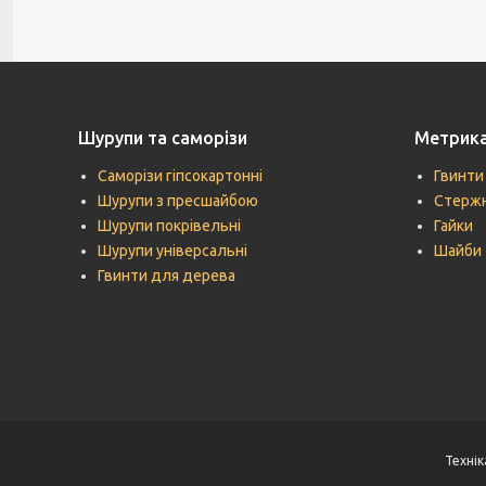
Шурупи та саморізи
Метрик
Саморізи гіпсокартонні
Гвинти
Шурупи з пресшайбою
Стержн
Шурупи покрівельні
Гайки
Шурупи універсальні
Шайби
Гвинти для дерева