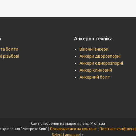
а
Анкерна техніка
 та болти
Віконні анкери
і різьбові
Анкери дворозпорні
Анкери однорозпорні
Анкер клиновий
Анкерний болт
Сайт створений на маркетплейсі
Prom.ua
Техніка кріплення "Метрекс Київ" |
Поскаржитися на контент
|
Політика конфіденц
Select Language
▼