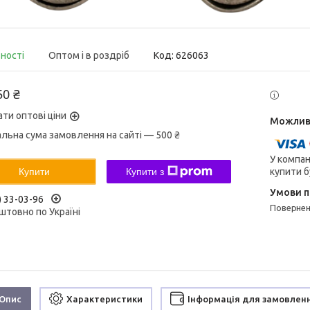
вності
Оптом і в роздріб
Код:
626063
50 ₴
ати оптові ціни
альна сума замовлення на сайті — 500 ₴
У компан
купити б
Купити
Купити з
) 33-03-96
поверне
штовно по Україні
Опис
Характеристики
Інформація для замовлен