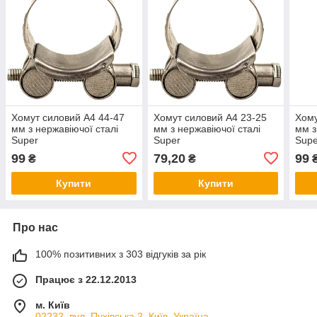
Хомут силовий А4 44-47
Хомут силовий А4 23-25
Хому
мм з нержавіючої сталі
мм з нержавіючої сталі
мм з
Super
Super
Supe
99
79,20
99
₴
₴
Купити
Купити
Про нас
100% позитивних з 303 відгуків за рік
Працює з 22.12.2013
м. Київ
02232, вул. Пухівська 2, Київ, Україна