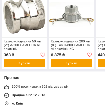
Камлок-з'єднання 50 мм
Камлок-з'єднання 200 мм
Камл
(2") A-200 CAMLOCK Al
(8") Тип D-800 CAMLOCK
(2")
алюміній
Al алюміній KG
алюм
363
6 875
440
₴
₴
Купити
Купити
Про нас
100% позитивних з 302 відгуків за рік
Працює з 22.12.2013
м. Київ