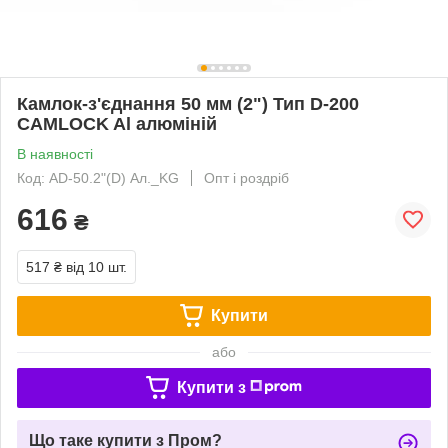
Камлок-з'єднання 50 мм (2") Тип D-200
CAMLOCK Al алюміній
В наявності
Код: AD-50.2"(D) Ал._KG
Опт і роздріб
616
₴
517 ₴
від 10 шт.
Купити
або
Купити з
Що таке купити з Пром?