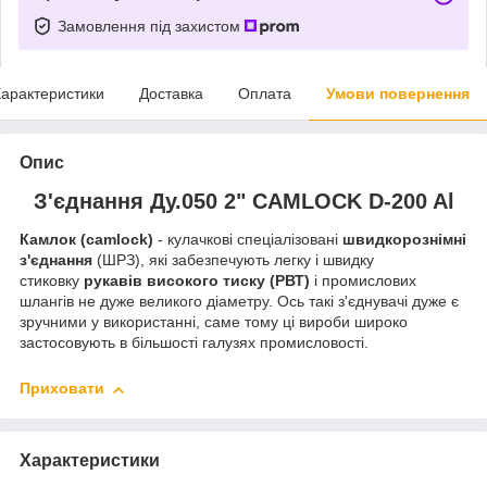
Замовлення під захистом
арактеристики
Доставка
Оплата
Умови повернення
Опис
З'єднання Ду.050 2" CAMLOCK D-200 Al
Камлок (camlock)
- кулачкові спеціалізовані
швидкорознімні
з'єднання
(ШРЗ), які забезпечують легку і швидку
стиковку
рукавів високого тиску (РВТ)
і промислових
шлангів не дуже великого діаметру. Ось такі з'єднувачі дуже є
зручними у використанні, саме тому ці вироби широко
застосовують в більшості галузях промисловості.
Приховати
Характеристики