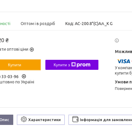
вності
Оптом і в роздріб
Код:
AC-200.8"(С)Aл._K G
20 ₴
ати оптові ціни
Купити
Купити з
У компан
купити б
) 33-03-96
штовно по Україні
поверне
Опис
Характеристики
Інформація для замовлен