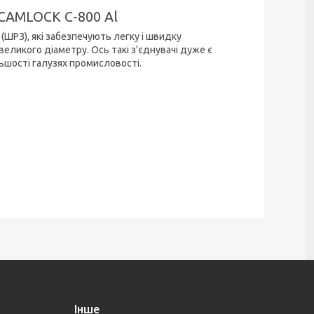
CAMLOCK С-800 Al
(ШРЗ), які забезпечують легку і швидку
еликого діаметру. Ось такі з'єднувачі дуже є
ьшості галузях промисловості.
Інше