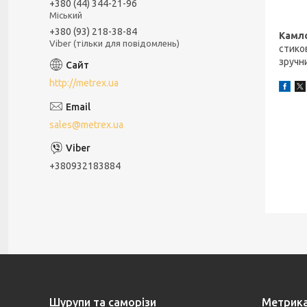
+380 (44) 344-21-96
Міський
+380 (93) 218-38-84
Камло
Viber (тільки для повідомлень)
стико
зручн
http://metrex.ua
sales@metrex.ua
+380932183884
Шурупи та саморізи
Метрик