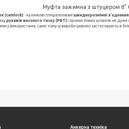
Муфта зажимна з штуцером 8" 
к (camlock)
- кулачкові спеціалізовані
швидкорознімні з'єднання
вку
рукавів високого тиску (РВТ)
і промислових шлангів не дуже в
ими у використанні, саме тому ці вироби широко застосовують в біл
а
Анкерна техніка