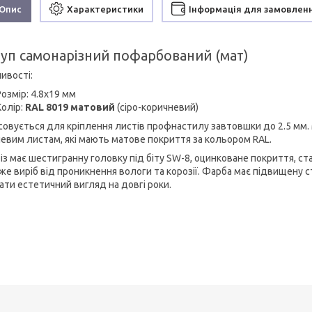
Опис
Характеристики
Інформація для замовлен
уп самонарізний пофарбований (мат)
ивості:
Розмір: 4.8х19 мм
Колір:
RAL 8019 матовий
(сіро-коричневий)
совується для кріплення листів профнастилу завтовшки до 2.5 мм.
евим листам, які мають матове покриття за кольором RAL.
із має шестигранну головку під біту SW-8, оцинковане покриття, с
же виріб від проникнення вологи та корозії. Фарба має підвищену 
ати естетичний вигляд на довгі роки.