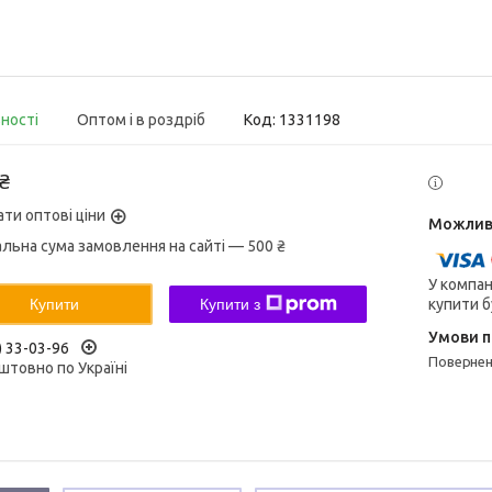
вності
Оптом і в роздріб
Код:
1331198
 ₴
ати оптові ціни
альна сума замовлення на сайті — 500 ₴
У компан
купити б
Купити
Купити з
) 33-03-96
поверне
штовно по Україні