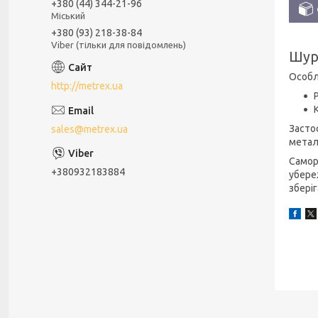
+380 (44) 344-21-96
Міський
+380 (93) 218-38-84
Viber (тільки для повідомлень)
Шур
Особл
http://metrex.ua
Засто
sales@metrex.ua
метал
Самор
+380932183884
убере
зберіг