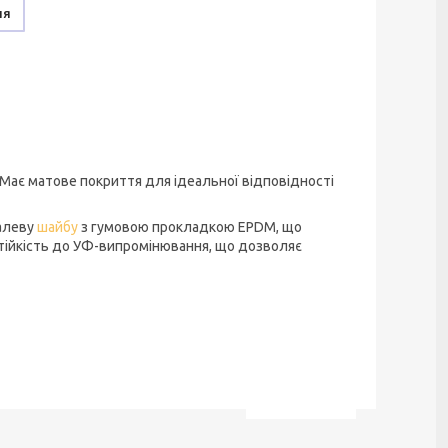
ня
 Має матове покриття для ідеальної відповідності
талеву
шайбу
з гумовою прокладкою EPDM, що
стійкість до УФ-випромінювання, що дозволяє