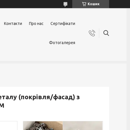
Кошик
Контакти
Про нас
Сертифікати
Фотогалерея
еталу (покрівля/фасад) з
DM