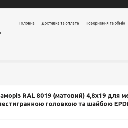
Головна
Доставка та оплата
Повернення та обмін
я
аморіз RAL 8019 (матовий) 4,8х19 для м
шестигранною головкою та шайбою EP