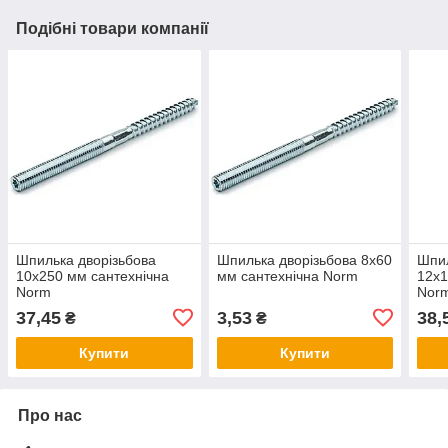
Подібні товари компанії
Шпилька дворізьбова
Шпилька дворізьбова 8х60
Шпил
10х250 мм сантехнічна
мм сантехнічна Norm
12х1
Norm
Nor
37,45
3,53
38,
₴
₴
Купити
Купити
Про нас