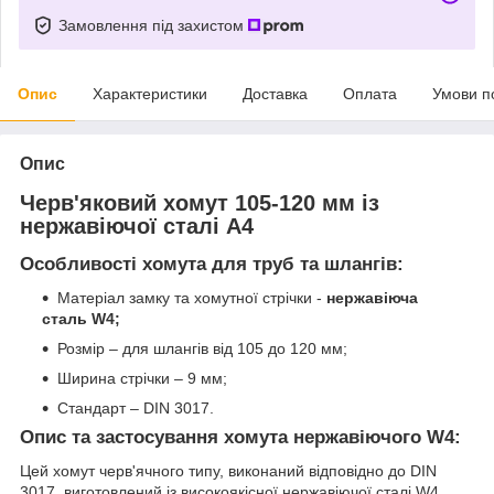
Замовлення під захистом
Опис
Характеристики
Доставка
Оплата
Умови п
Опис
Черв'яковий хомут 105-120 мм із
нержавіючої сталі А4
Особливості хомута для труб та шлангів:
Матеріал замку та хомутної стрічки -
нержавіюча
сталь W4;
Розмір – для шлангів від 105 до 120 мм;
Ширина стрічки – 9 мм;
Стандарт – DIN 3017.
Опис та застосування хомута нержавіючого W4:
Цей хомут черв'ячного типу, виконаний відповідно до DIN
3017, виготовлений із високоякісної нержавіючої сталі W4.