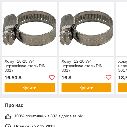
Хомут 16-25 W4
Хомут 12-20 W4
Хому
нержавіюча сталь DIN
нержавіюча сталь DIN
нерж
3017
3017
301
16,50
16
18,
₴
₴
Купити
Купити
Про нас
100% позитивних з 302 відгуків за рік
Працює з 22.12.2013