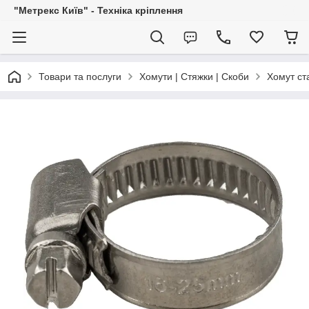
"Метрекс Київ" - Техніка кріплення
Товари та послуги
Хомути | Стяжки | Скоби
Хомут ст