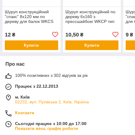
Шуруп конструкційний
Шуруп конструкційний по
Шуру
"спакс" 8х120 мм по
дереву 6x160 з
"спа
дереву для балок WKCS
прессшайбою WKCP тип
для 
Wkret-Met
Spax Wkret-Met
Met
12
10,50
9
₴
₴
₴
Купити
Купити
Про нас
100% позитивних з 302 відгуків за рік
Працює з 22.12.2013
м. Київ
02232, вул. Пухівська 2, Київ, Україна
Контакти
Сьогодні працює з 10:00 до 17:00
Показати весь графік роботи