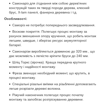
Самонаріз для з'єднання між собою дерев'яних
конструкцій таких як тверді породи дерева, клеєний
брус, X-lam панелі, фанерна деревина і т.д.
Особливості:
Саморіз не потребує попереднього засвердлювання.
Воскове покриття. Полегшує процес монтажу за
рахунок зменшення опору кручення, що робить монтаж
легшим, швидше, і зберігає ресурс акумуляторної
батареї.
Самонарізи виробляються довжиною до 320 мм., що
дає можливість з легкістю кріпити бруси до 240 мм.
Шліц Торкс (зірочка). Краща передача крутного
моменту і надійності монтажу.
Фреза зменшує необхідний момент, що крутить, в
процесі монтажу.
Спеціальні різальні виїмки на різьбленні допомагають
легше розрізати деревні волокна.
Ріжучий наконечник полегшує процес початку
монтажу та запобігає розтріскуванню деревини.