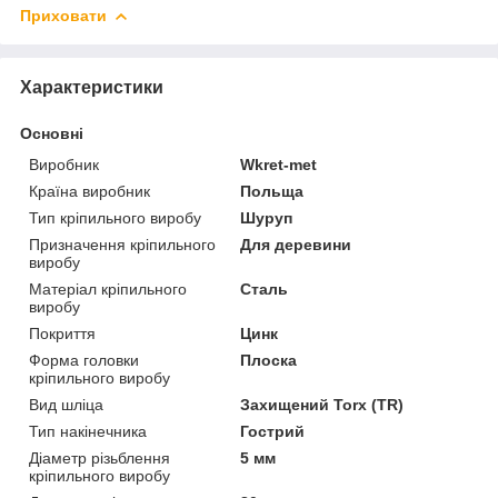
Приховати
Характеристики
Основні
Виробник
Wkret-met
Країна виробник
Польща
Тип кріпильного виробу
Шуруп
Призначення кріпильного
Для деревини
виробу
Матеріал кріпильного
Сталь
виробу
Покриття
Цинк
Форма головки
Плоска
кріпильного виробу
Вид шліца
Захищений Torx (TR)
Тип накінечника
Гострий
Діаметр різьблення
5 мм
кріпильного виробу