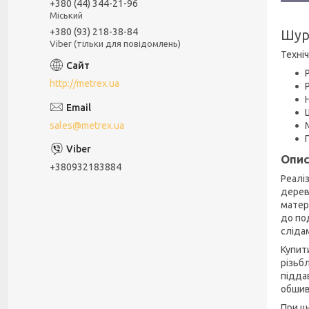
+380 (44) 344-21-96
Міський
+380 (93) 218-38-84
Шуру
Viber (тільки для повідомлень)
Техніч
http://metrex.ua
sales@metrex.ua
Опис
+380932183884
Реалі
дерев
матер
до по
слідам
Купит
різьб
підда
обшивк
При ц