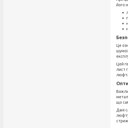
його 
Безп
Це оз
шумоі
експл
Цей г
лист 
люфта
Опти
Важли
метал
що са
Дані 
люфту
стриж