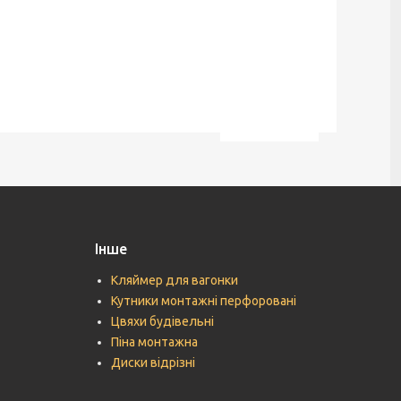
Інше
Кляймер для вагонки
Кутники монтажні перфоровані
Цвяхи будівельні
Піна монтажна
Диски відрізні