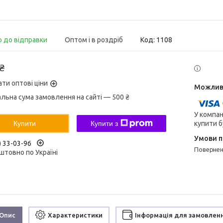
о до відправки
Оптом і в роздріб
Код:
1108
 ₴
ати оптові ціни
альна сума замовлення на сайті — 500 ₴
У компан
купити б
Купити
Купити з
) 33-03-96
поверне
штовно по Україні
Опис
Характеристики
Інформація для замовлен