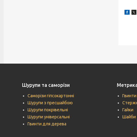
Шурупи та саморізи
Метрик
Саморізи гіпсокартонні
Гвинти
Шурупи з пресшайбою
Стержн
Шурупи покрівельні
Гайки
Шурупи універсальні
Шайби
Гвинти для дерева