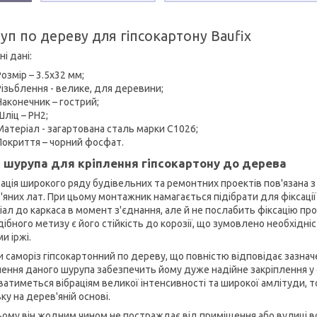
п по дереву для гіпсокартону Baufix
ні дані:
Розмір – 3.5х32 мм;
Різьблення - велике, для деревини;
Наконечник – гострий;
Шліц – РН2;
Матеріал - загартована сталь марки С1026;
Покриття – чорний фосфат.
 шурупа для кріплення гіпсокартону до дерева
зація широкого ряду будівельних та ремонтних проектів пов'язана 
'яних лат. При цьому монтажник намагається підібрати для фіксації
іал до каркаса в момент з'єднання, але й не послабить фіксацію 
дібного метизу є його стійкість до корозії, що зумовлено необхідн
и іржі.
и саморіз гіпсокартонний по дереву, що повністю відповідає зазнач
лення даного шурупа забезпечить йому дуже надійне закріплення у с
ватиметься вібраціям великої інтенсивності та широкої амлітуди, 
у на дерев'яній основі.
ьому він жодним чином не постраждає від приміщення або вулиці вол