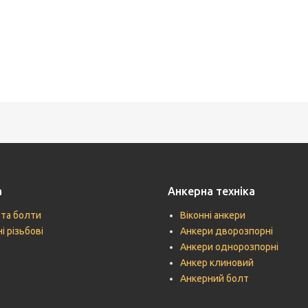
а
Анкерна техніка
 та болти
Віконні анкери
і різьбові
Анкери дворозпорні
Анкери однорозпорні
Анкер клиновий
Анкерний болт