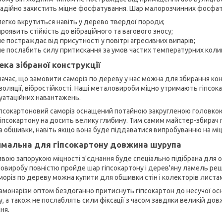
надійно захистить міцне фосфатування. Шар малорозчинних фосфаті
легко вкрутиться навіть у дерево твердої породи;
проявить стійкість до вібраційного та вагового зносу;
не постраждає від присутності у повітрі агресивних випарів;
не послабить силу притискання за умов частих температурних коли
ека зібраної конструкції
начає, що замовити саморіз по дереву у нас можна для збирання ко
золяції, вібростійкості. Наші металовироби міцно утримають гіпсок
уатаційних навантажень.
іпсокартоновий саморіз оснащений потайною закругленою головкою
гіпсокартону на досить велику глибину. Тим самим майстер-збирач
 обшивки, навіть якщо вона буде піддаватися випробуванню на міц
мальна для гіпсокартону довжина шурупа
вою запорукою міцності з'єднання буде спеціально підібрана для
овиробу повністю пройде шар гіпсокартону і дерев'яну ламель решітк
моріз по дереву можна купити для обшивки стін і колекторів листа
самонарізи оптом бездоганно притиснуть гіпсокартон до несучої о
, а також не послаблять сили фіксації з часом завдяки великій довж
ня.