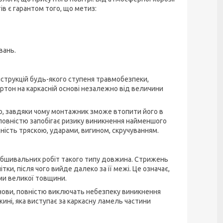
в є гарантом того, що метиз:
вань.
нструкцій будь-якого ступеня травмобезпеки,
артон на каркасній основі незалежно від величини
, завдяки чому монтажник зможе втопити його в
 повністю запобігає ризику виникнення найменшого
ність тряскою, ударами, вигином, скручуванням.
 обшивальних робіт такого типу довжина. Стрижень
и, після чого вийде далеко за її межі. Це означає,
ми великої товщини.
снови, повністю виключать небезпеку виникнення
ині, яка виступає за каркасну ламель частини