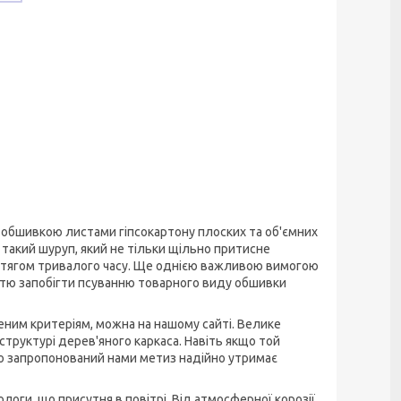
з обшивкою листами гіпсокартону плоских та об'ємних
 такий шуруп, який не тільки щільно притисне
протягом тривалого часу. Ще однією важливою вимогою
істю запобігти псуванню товарного виду обшивки
еним критеріям, можна на нашому сайті. Велике
труктурі дерев'яного каркаса. Навіть якщо той
то запропонований нами метиз надійно утримає
оги, що присутня в повітрі. Від атмосферної корозії