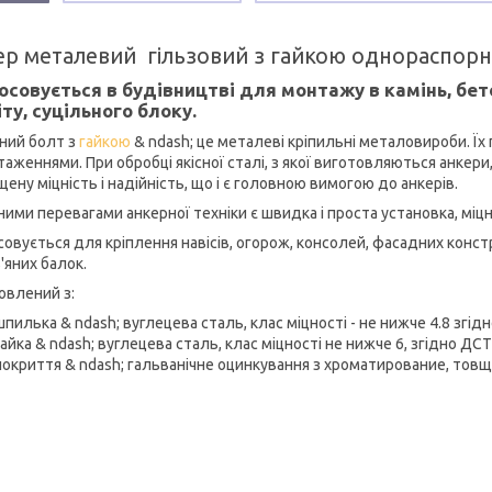
ер металевий гільзовий з гайкою однораспорн
осовується в будівництві для монтажу в камінь, бет
іту, суцільного блоку.
ний болт з
гайкою
& ndash; це металеві кріпильні металовироби. Їх 
аженнями. При обробці якісної сталі, з якої виготовляються анкери,
ену міцність і надійність, що і є головною вимогою до анкерів.
ими перевагами анкерної техніки є швидка і проста установка, міцні
овується для кріплення навісів, огорож, консолей, фасадних констру
'яних балок.
овлений з:
шпилька & ndash; вуглецева сталь, клас міцності - не нижче 4.8 згід
гайка & ndash; вуглецева сталь, клас міцності не нижче 6, згідно ДСТ
покриття & ndash; гальванічне оцинкування з хроматирование, товщ