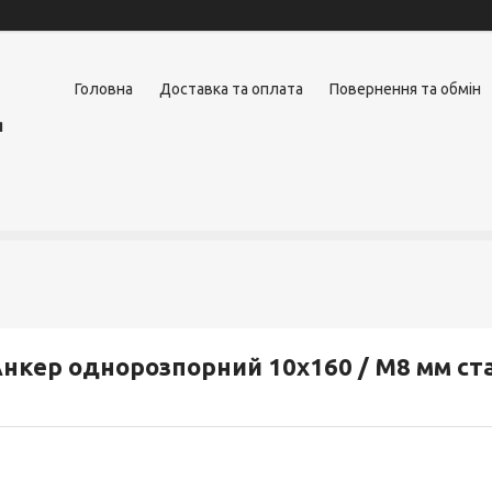
Головна
Доставка та оплата
Повернення та обмін
я
нкер однорозпорний 10х160 / М8 мм ст