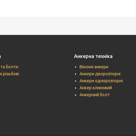
а
Анкерна техніка
 та болти
Віконні анкери
і різьбові
Анкери дворозпорні
Анкери однорозпорні
Анкер клиновий
Анкерний болт