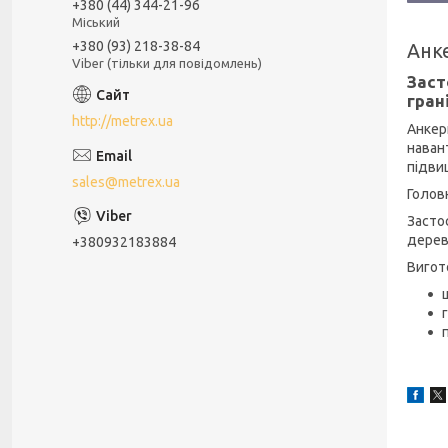
+380 (44) 344-21-96
Міський
+380 (93) 218-38-84
Анк
Viber (тільки для повідомлень)
Заст
гран
http://metrex.ua
Анкер
навант
підвищ
sales@metrex.ua
Головн
Застос
дерев
+380932183884
Вигот