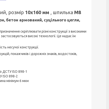
ий, розмір
10х160 мм
, шпилька
М8
он, бетон армований, суцільного цегли,
призначення скріплювати різні конструкції з високими
 застосовуються високі технології. Це надає їм
сть несучої конструкції.
кцій, покажчиків і дорожніх знаків, водостоків,
но ДСТУ ISO 898-1
У ISO 898-2
ина мінімум 6 мкм