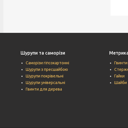
Шурупи та саморізи
Метрик
Саморізи гіпсокартонні
Гвинти
Шурупи з пресшайбою
Стержн
Шурупи покрівельні
Гайки
Шурупи універсальні
Шайби
Гвинти для дерева