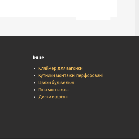
Інше
Кляймер для вагонки
Кутники монтажні перфоровані
Цвяхи будівельні
Піна монтажна
Диски відрізні