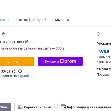
вності
Оптом і в роздріб
Код:
1167
1 ₴
ати оптові ціни
альна сума замовлення на сайті — 500 ₴
У компан
купити б
Купити
Купити з
) 33-03-96
поверне
штовно по Україні
Опис
Характеристики
Інформація для замовлен