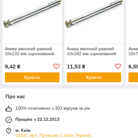
Анкер віконний рамний
Анкер віконний рамний
Анке
10х132 мм оцинкований
10х182 мм оцинкований
10х7
9,42
11,53
6,5
₴
₴
Купити
Купити
Про нас
100% позитивних з 303 відгуків за рік
Працює з 22.12.2013
м. Київ
02232, вул. Пухівська 2, Київ, Україна