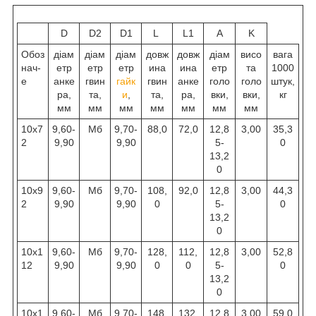
D
D2
D1
L
L1
A
K
Обоз
діам
діам
діам
довж
довж
діам
висо
вага
нач-
етр
етр
етр
ина
ина
етр
та
1000
е
анке
гвин
гайк
гвин
анке
голо
голо
штук,
ра,
та,
и
,
та,
ра,
вки,
вки,
кг
мм
мм
мм
мм
мм
мм
мм
10x7
9,60-
Мб
9,70-
88,0
72,0
12,8
3,00
35,3
2
9,90
9,90
5-
0
13,2
0
10x9
9,60-
Мб
9,70-
108,
92,0
12,8
3,00
44,3
2
9,90
9,90
0
5-
0
13,2
0
10x1
9,60-
Мб
9,70-
128,
112,
12,8
3,00
52,8
12
9,90
9,90
0
0
5-
0
13,2
0
10x1
9,60-
Мб
9,70-
148,
132,
12,8
3,00
59,0