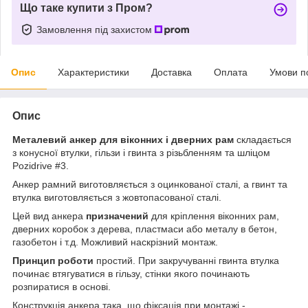
Що таке купити з Пром?
Замовлення під захистом
Опис
Характеристики
Доставка
Оплата
Умови п
Опис
Металевий анкер для віконних і дверних рам
складається
з конусної втулки, гільзи і гвинта з різьбленням та шліцом
Pozidrive #3.
Анкер рамний виготовляється з оцинкованої сталі, а гвинт та
втулка виготовляється з жовтопасованої сталі.
Цей вид анкера
призначений
для кріплення віконних рам,
дверних коробок з дерева, пластмаси або металу в бетон,
газобетон і т.д. Можливий наскрізний монтаж.
Принцип роботи
простий. При закручуванні гвинта втулка
починає втягуватися в гільзу, стінки якого починають
розпиратися в основі.
Конструкція анкера така, що фіксація при монтажі -