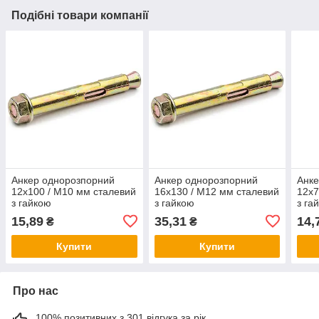
Подібні товари компанії
Анкер однорозпорний
Анкер однорозпорний
Анке
12х100 / М10 мм сталевий
16х130 / М12 мм сталевий
12х7
з гайкою
з гайкою
з га
15,89
35,31
14,
₴
₴
Купити
Купити
Про нас
100% позитивних з 301 відгука за рік