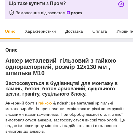
Що таке купити з Пром?
Замовлення під захистом
Опис
Характеристики
Доставка
Оплата
Умови п
Опис
Анкер металевий гільзовий з гайкою
однораспорний, розмір
12х130 мм
,
шпилька
М10
Застосовується в будівництві для монтажу в
камінь, бетон, бетон армований, суцільного
цегли, граніту, суцільного блоку.
Анкерний болт з
гайкою
& ndash; це металеві кріпильні
металовироби. Їх призначення скріплювати різні конструкції з
високими навантаженнями. При обробці якісної сталі, з якої
виготовляються анкери, застосовуються високі технології. Це
надає їм підвищену міцність і надійність, що і є головною
вимогою до анкерів.