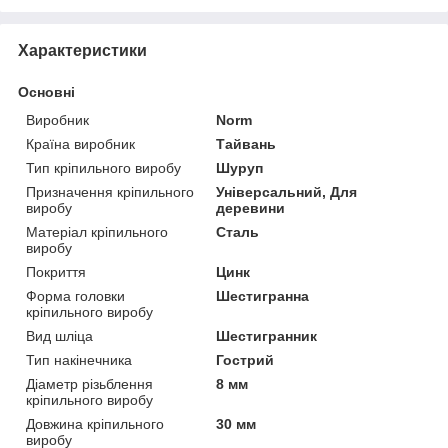
Характеристики
Основні
Виробник
Norm
Країна виробник
Тайвань
Тип кріпильного виробу
Шуруп
Призначення кріпильного
Універсальний, Для
виробу
деревини
Матеріал кріпильного
Сталь
виробу
Покриття
Цинк
Форма головки
Шестигранна
кріпильного виробу
Вид шліца
Шестигранник
Тип накінечника
Гострий
Діаметр різьблення
8 мм
кріпильного виробу
Довжина кріпильного
30 мм
виробу