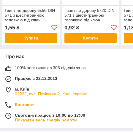
Гвинт по дереву 6х50 DIN
Гвинт по дереву 5х20 DIN
Гвин
571 з шестигранною
571 з шестигранною
571 
головкою під ключ
головкою під ключ
голо
оцинкований
оцинкований
оци
1,55
0,92
1,1
₴
₴
Купити
Купити
Про нас
100% позитивних з 303 відгуків за рік
Працює з 22.12.2013
м. Київ
02232, вул. Пухівська 2, Київ, Україна
Контакти
Сьогодні працює з 10:00 до 17:00
Показати весь графік роботи