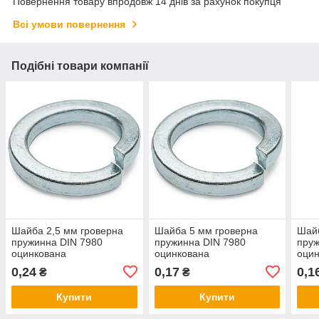
Повернення товару впродовж 14 днів за рахунок покупця
Всі умови повернення
Подібні товари компанії
Шайба 2,5 мм гроверна
Шайба 5 мм гроверна
Шайб
пружинна DIN 7980
пружинна DIN 7980
пруж
оцинкована
оцинкована
оци
0,24
0,17
0,1
₴
₴
Купити
Купити