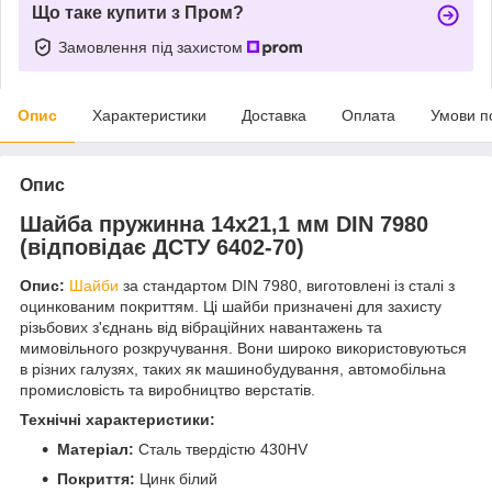
Що таке купити з Пром?
Замовлення під захистом
Опис
Характеристики
Доставка
Оплата
Умови п
Опис
Шайба пружинна 14х21,1 мм DIN 7980
(відповідає ДСТУ 6402-70)
Опис:
Шайби
за стандартом DIN 7980, виготовлені із сталі з
оцинкованим покриттям. Ці шайби призначені для захисту
різьбових з'єднань від вібраційних навантажень та
мимовільного розкручування. Вони широко використовуються
в різних галузях, таких як машинобудування, автомобільна
промисловість та виробництво верстатів.
Технічні характеристики:
Матеріал:
Сталь твердістю 430HV
Покриття:
Цинк білий