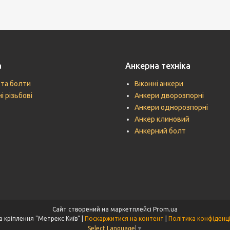
а
Анкерна техніка
 та болти
Віконні анкери
і різьбові
Анкери дворозпорні
Анкери однорозпорні
Анкер клиновий
Анкерний болт
Сайт створений на маркетплейсі
Prom.ua
Техніка кріплення "Метрекс Київ" |
Поскаржитися на контент
|
Політика конфіденц
Select Language
▼