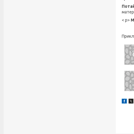
Пота
матер
< p>
М
Прикл