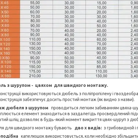
ль з шурупом - цвяхом для швидкого монтажу.
 конструкції використовуються дюбель з поліпропілену і гвоздеобр
конструкція забезпечує досить простий монтаж (як видно з назви).
аж дюбеля з шурупом
проводиться легким забиванням цвяха-шуру
іплюється елемент знаходиться в заздалегідь просвердлений підстав
тий шліц дозволяє в будь-який момент викриття цвях-шуруп з дюбе
я для швидкого монтажу бувають
дво х видів:
з грибовидной і
оподібна
капелюшок використовується, коли необхідно збільшити