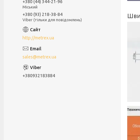
+380 (44) 344-21-96
Міський
+380 (93) 218-38-84
Шви
Viber (тільки для повідомлень)
http://metrex.ua
sales@metrex.ua
+380932183884