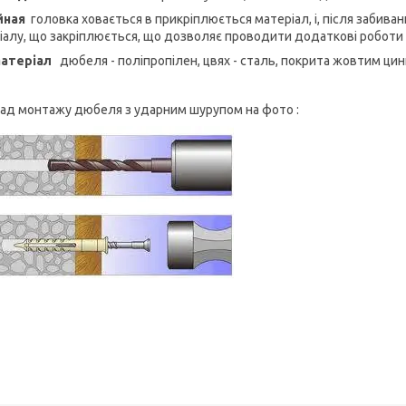
йная
головка ховається в прикріплюється матеріал, і, після забив
іалу, що закріплюється, що дозволяє проводити додаткові роботи
атеріал
дюбеля - поліпропілен, цвях - сталь, покрита жовтим ци
ад монтажу дюбеля з ударним шурупом на фото :