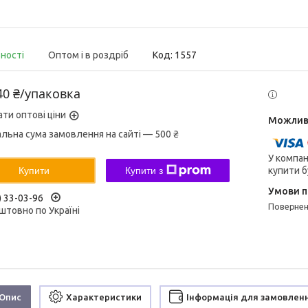
вності
Оптом і в роздріб
Код:
1557
40 ₴/упаковка
ати оптові ціни
альна сума замовлення на сайті — 500 ₴
У компан
купити б
Купити
Купити з
) 33-03-96
поверне
штовно по Україні
Опис
Характеристики
Інформація для замовлен