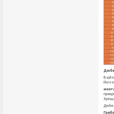
Дюбе
В цій
Його 
монт
прикр
Хреща
Дюбел
Гриб