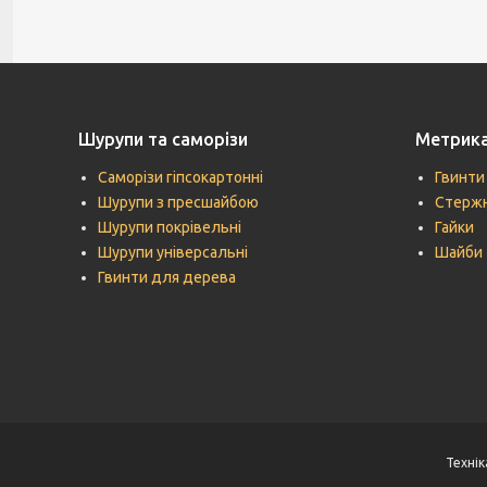
Шурупи та саморізи
Метрик
Саморізи гіпсокартонні
Гвинти
Шурупи з пресшайбою
Стержн
Шурупи покрівельні
Гайки
Шурупи універсальні
Шайби
Гвинти для дерева