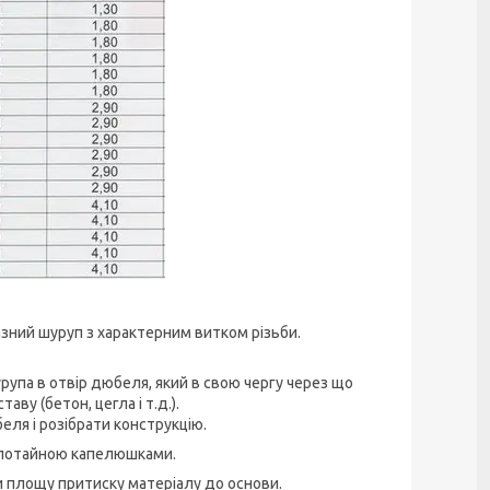
азний шуруп з характерним витком різьби.
па в отвір дюбеля, який в свою чергу через що
у (бетон, цегла і т.д.).
ля і розібрати конструкцію.
 потайною капелюшками.
 площу притиску матеріалу до основи.