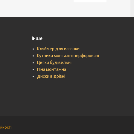
Інше
Кляймер для вагонки
Кутники монтажні перфоровані
Цвяхи будівельні
Піна монтажна
Диски відрізні
ійності