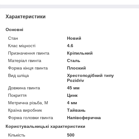
Характеристики
Основні
Стан
Новий
Клас міцності
4.6
Призначення гвинта
Кріпильний
Матеріал гвинта
Сталь
Форма кінця гвинта
Плоский
Вид шліца
Хрестоподібний типу
Pozidriv
Довжина гвинта
45 мм
Покриття
Цинк
Метрична різьба, М
4 мм
Країна виробник
Тайвань
Форма головки гвинта
Напівсферична
Користувальницькі характеристики
Кількість
500