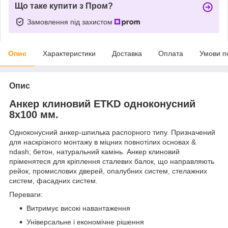
Що таке купити з Пром?
Замовлення під захистом
Опис
Характеристики
Доставка
Оплата
Умови п
Опис
Анкер клиновий ETKD одноконусний
8х100 мм.
Одноконусний анкер-шпилька распорного типу. Призначений
для наскрізного монтажу в міцних повнотілих основах &
ndash; бетон, натуральний камінь. Анкер клиновий
пріменятеся для кріплення сталевих балок, що направляють
рейок, промислових дверей, опалубних систем, стелажних
систем, фасадних систем.
Переваги:
Витримує високі навантаження
Універсальне і економічне рішення