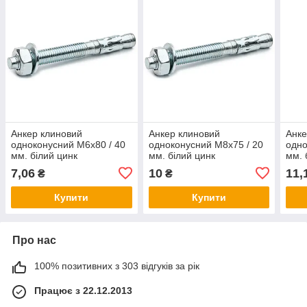
Анкер клиновий
Анкер клиновий
Анке
одноконусний М6х80 / 40
одноконусний М8х75 / 20
одно
мм. білий цинк
мм. білий цинк
мм. 
7,06
10
11,
₴
₴
Купити
Купити
Про нас
100% позитивних з 303 відгуків за рік
Працює з 22.12.2013