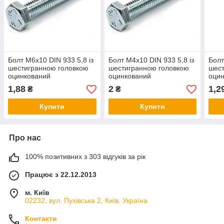
Болт М6х10 DIN 933 5,8 із
Болт М4х10 DIN 933 5,8 із
Болт
шестигранною головкою
шестигранною головкою
шест
оцинкований
оцинкований
оци
1,88
2
1,2
₴
₴
Купити
Купити
Про нас
100% позитивних з 303 відгуків за рік
Працює з 22.12.2013
м. Київ
02232, вул. Пухівська 2, Київ, Україна
Контакти