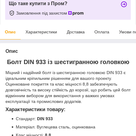
Що таке купити з Пром?
Замовлення під захистом
Опис
Характеристики
Доставка
Оплата
Умови п
Опис
Болт DIN 933 із шестигранною головкою
Міцний і надійний болт із шестигранною головкою DIN 933 є
ідеальним кріпильним рішенням для вашого проекту.
Оцинковане покриття та клас міцності 8,8 забезпечують
довговічність та високу стійкість до корозії, що робить цей болт
відмінним вибором для використання у важких умовах
експлуатації та промислових додатків.
Характеристики товару:
Стандарт:
DIN 933
Матеріал: Вуглецева сталь, оцинкована
Клас міцності:
8,8