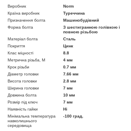
Виробник
Norm
Країна виробник
Туреччина
Призначення болта
Машинобудівний
Форма болта
З шестигранною голівкою і
повною різьбою
Матеріал болта
Сталь
Покриття
Цинк
Клас міцності
8.8
Метрична різьба, М
4 мм
Крок різьби
0.7 мм
Діаметр головки
7.66 мм
Висота головки
2.8 мм
Ширина головки
7 мм
Довжина болта
10 мм
Розмір під ключ
7 мм
Наявність гайки
Ні
Мінімальна температура
-100 град.
навколишнього
середовища