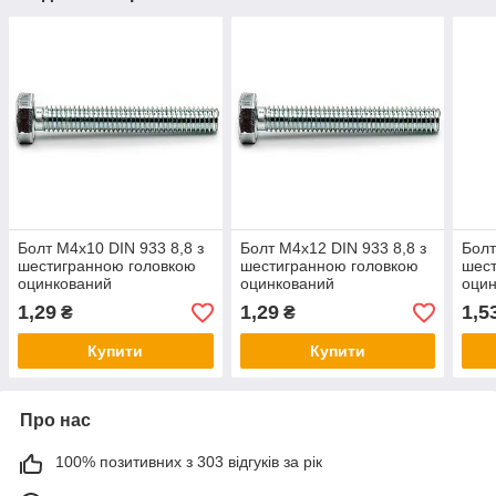
Болт М4х10 DIN 933 8,8 з
Болт М4х12 DIN 933 8,8 з
Болт
шестигранною головкою
шестигранною головкою
шест
оцинкований
оцинкований
оци
1,29
1,29
1,5
₴
₴
Купити
Купити
Про нас
100% позитивних з 303 відгуків за рік