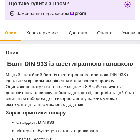
Що таке купити з Пром?
Замовлення під захистом
Опис
Характеристики
Доставка
Оплата
Умови п
Опис
Болт DIN 933 із шестигранною головкою
Міцний і надійний болт із шестигранною головкою DIN 933 є
ідеальним кріпильним рішенням для вашого проекту.
Оцинковане покриття та клас міцності 8,8 забезпечують
довговічність та високу стійкість до корозії, що робить цей болт
відмінним вибором для використання у важких умовах
експлуатації та промислових додатків.
Характеристики товару:
Стандарт:
DIN 933
Матеріал: Вуглецева сталь, оцинкована
Клас міцності:
8,8