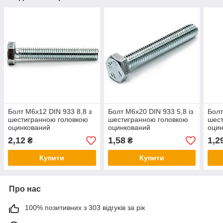
Болт М6х12 DIN 933 8,8 з
Болт М6х20 DIN 933 5,8 із
Болт
шестигранною головкою
шестигранною головкою
шест
оцинкований
оцинкований
оци
2,12
1,58
1,2
₴
₴
Купити
Купити
Про нас
100% позитивних з 303 відгуків за рік