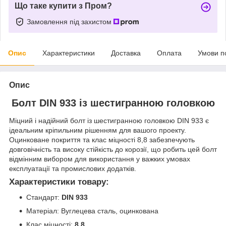
Що таке купити з Пром?
Замовлення під захистом
Опис
Характеристики
Доставка
Оплата
Умови п
Опис
Болт DIN 933 із шестигранною головкою
Міцний і надійний болт із шестигранною головкою DIN 933 є
ідеальним кріпильним рішенням для вашого проекту.
Оцинковане покриття та клас міцності 8,8 забезпечують
довговічність та високу стійкість до корозії, що робить цей болт
відмінним вибором для використання у важких умовах
експлуатації та промислових додатків.
Характеристики товару:
Стандарт:
DIN 933
Матеріал: Вуглецева сталь, оцинкована
Клас міцності:
8,8