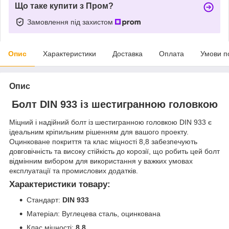
Що таке купити з Пром?
Замовлення під захистом
Опис
Характеристики
Доставка
Оплата
Умови п
Опис
Болт DIN 933 із шестигранною головкою
Міцний і надійний болт із шестигранною головкою DIN 933 є
ідеальним кріпильним рішенням для вашого проекту.
Оцинковане покриття та клас міцності 8,8 забезпечують
довговічність та високу стійкість до корозії, що робить цей болт
відмінним вибором для використання у важких умовах
експлуатації та промислових додатків.
Характеристики товару:
Стандарт:
DIN 933
Матеріал: Вуглецева сталь, оцинкована
Клас міцності:
8,8