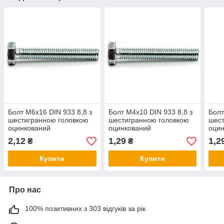
Болт М6х16 DIN 933 8,8 з
Болт М4х10 DIN 933 8,8 з
Болт
шестигранною головкою
шестигранною головкою
шест
оцинкований
оцинкований
оци
2,12
1,29
1,2
₴
₴
Купити
Купити
Про нас
100% позитивних з 303 відгуків за рік