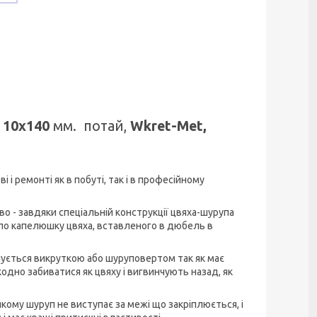
м
10х140
мм. потай,
Wkret-Met,
і ремонті як в побуті, так і в професійному
 - завдяки спеціальній конструкції цвяха-шурупа
по капелюшку цвяха, вставленого в дюбель в
чується викруткою або шуруповертом так як має
дно забиватися як цвяху і вигвинчують назад, як
якому шуруп не виступає за межі що закріплюється, і