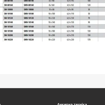
а
Анкерна техніка