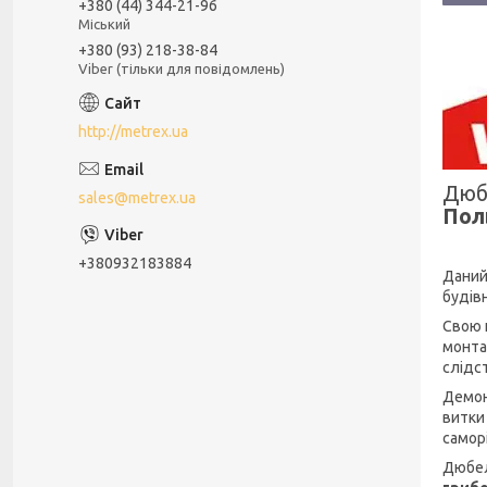
+380 (44) 344-21-96
Міський
+380 (93) 218-38-84
Viber (тільки для повідомлень)
http://metrex.ua
Дюб
sales@metrex.ua
Пол
+380932183884
Даний 
будів
Свою 
монта
слідст
Демон
витки
самор
Дюбел