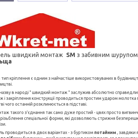
ель швидкий монтаж
SM
з забивним шурупо
ьща
тип кріплення є одним з найчастіше використовуваних в будівництві 
ництві.
назву в народі " швидкий монтаж " заслужив абсолютно справедливо
ж і закріплення конструкції проводиться простим ударом молотка 
ві чого останній розклинюється в підставі.
таж такого з'єднання так само дуже простий - цвях просто вигвин
 різьблення спеціальної форми, які дозволяють стрижня безперешко
ізи.
ь проводиться в двох варіантах - з буртиком
потайним
, завдяки 