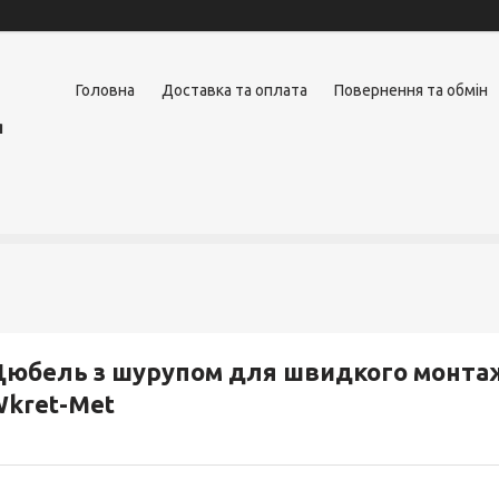
Головна
Доставка та оплата
Повернення та обмін
я
юбель з шурупом для швидкого монтаж
kret-Met