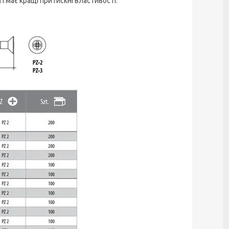
і має кращі притискні властивості.