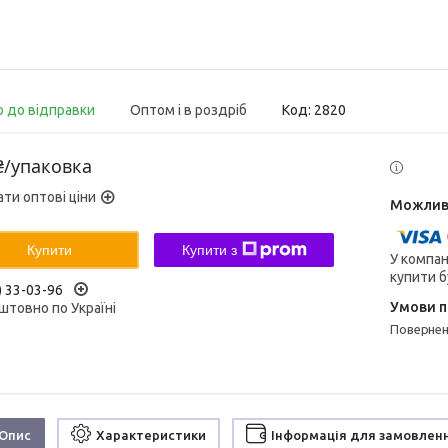
о до відправки
Оптом і в роздріб
Код:
2820
₴/упаковка
ати оптові ціни
Купити
Купити з
У компан
купити б
) 33-03-96
штовно по Україні
поверне
Опис
Характеристики
Інформація для замовлен