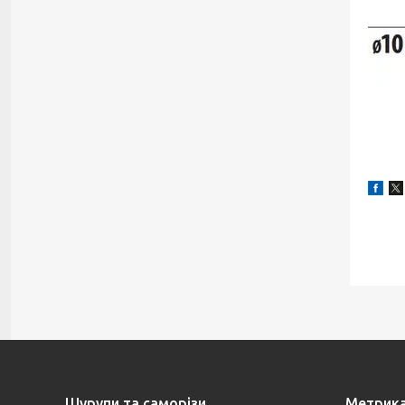
Шурупи та саморізи
Метрик