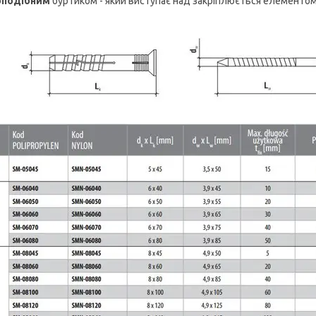
оподібним
буртиком - який виступає над закріплюється елементом 