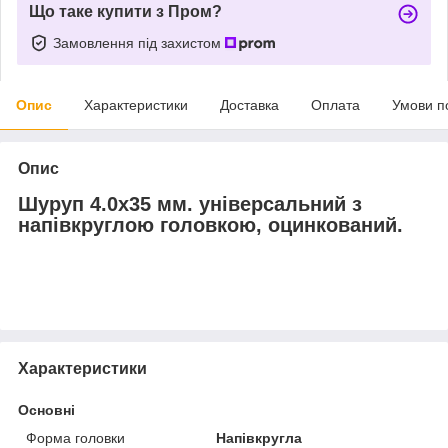
Що таке купити з Пром?
Замовлення під захистом
Опис
Характеристики
Доставка
Оплата
Умови п
Опис
Шуруп 4.0х35 мм. універсальний з
напівкруглою головкою, оцинкований.
Характеристики
Основні
Форма головки
Напівкругла