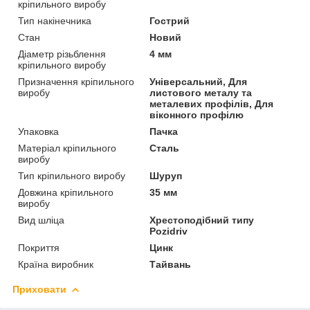
кріпильного виробу
Тип накінечника
Гострий
Стан
Новий
Діаметр різьблення
4 мм
кріпильного виробу
Призначення кріпильного
Універсальний, Для
виробу
листового металу та
металевих профілів, Для
віконного профілю
Упаковка
Пачка
Матеріал кріпильного
Сталь
виробу
Тип кріпильного виробу
Шуруп
Довжина кріпильного
35 мм
виробу
Вид шліца
Хрестоподібний типу
Pozidriv
Покриття
Цинк
Країна виробник
Тайвань
Приховати