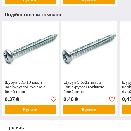
Подібні товари компанії
Шуруп 3.5х10 мм. з
Шуруп 3.5х12 мм. з
Шуру
напівкруглої голівкою
напівкруглої голівкою
напі
білий цинк.
білий цинк.
біли
0,37
0,40
0,4
₴
₴
Купити
Купити
Про нас