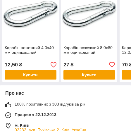
Карабін пожежний 4.0х40
Карабін пожежний 8.0х80
Кара
мм оцинкований
мм оцинкований
12.0
12,50
27
70
₴
₴
Купити
Купити
Про нас
100% позитивних з 303 відгуків за рік
Працює з 22.12.2013
м. Київ
02232, вул. Пухівська 2, Київ, Україна