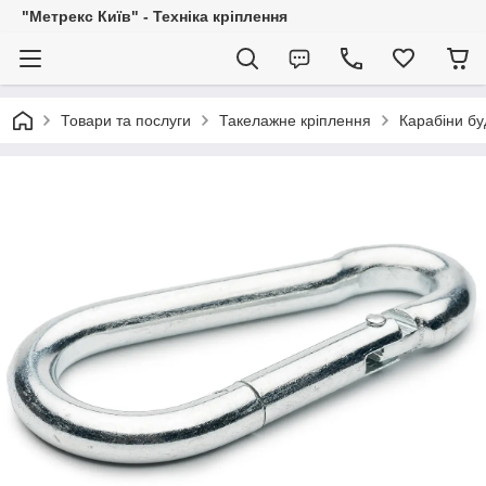
"Метрекс Київ" - Техніка кріплення
Товари та послуги
Такелажне кріплення
Карабіни бу