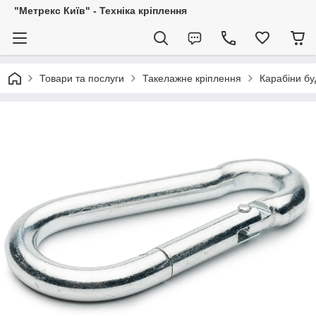
"Метрекс Київ" - Техніка кріплення
Товари та послуги
Такелажне кріплення
Карабіни бу