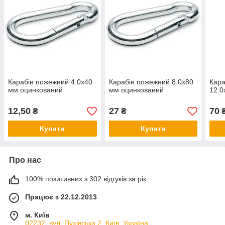
Карабін пожежний 4.0х40
Карабін пожежний 8.0х80
Кара
мм оцинкований
мм оцинкований
12.0
12,50
27
70
₴
₴
Купити
Купити
Про нас
100% позитивних з 302 відгуків за рік
Працює з 22.12.2013
м. Київ
02232, вул. Пухівська 2, Київ, Україна