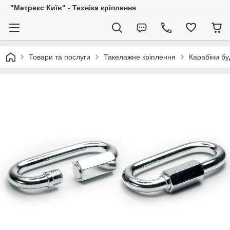
"Метрекс Київ" - Техніка кріплення
Товари та послуги
Такелажне кріплення
Карабіни бу