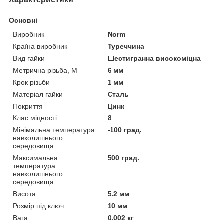
Основні
Виробник
Norm
Країна виробник
Туреччина
Вид гайки
Шестигранна високоміцна
Метрична різьба, М
6 мм
Крок різьби
1 мм
Матеріал гайки
Сталь
Покриття
Цинк
Клас міцності
8
Мінімальна температура
-100 град.
навколишнього
середовища
Максимальна
500 град.
температура
навколишнього
середовища
Висота
5.2 мм
Розмір під ключ
10 мм
Вага
0.002 кг