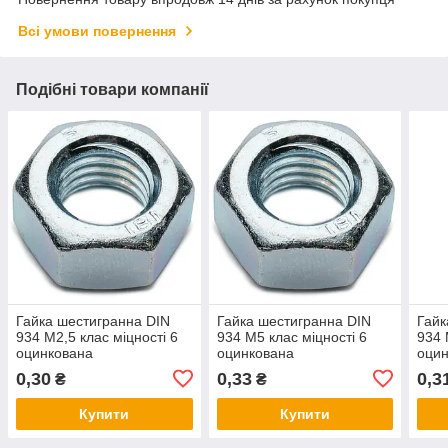
Всі умови повернення
Подібні товари компанії
Гайка шестигранна DIN
Гайка шестигранна DIN
Гайк
934 М2,5 клас міцності 6
934 М5 клас міцності 6
934 
оцинкована
оцинкована
оци
0,30
0,33
0,3
₴
₴
Купити
Купити