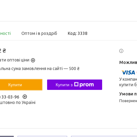
вності
Оптом і в роздріб
Код:
3338
2 ₴
ати оптові ціни
альна сума замовлення на сайті — 500 ₴
У компан
купити б
Купити
Купити з
) 33-03-96
поверне
штовно по Україні