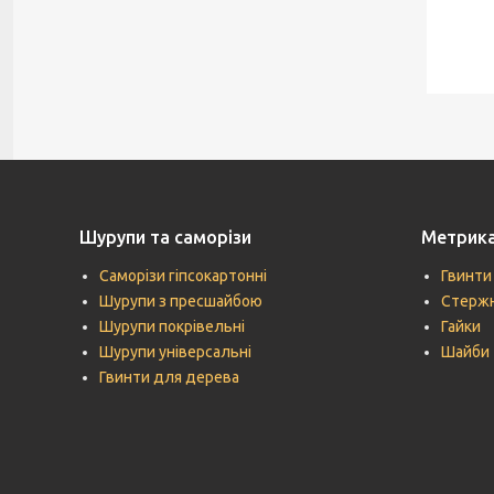
Шурупи та саморізи
Метрик
Саморізи гіпсокартонні
Гвинти
Шурупи з пресшайбою
Стержн
Шурупи покрівельні
Гайки
Шурупи універсальні
Шайби
Гвинти для дерева