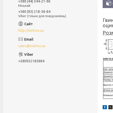
+380 (44) 344-21-96
Міський
+380 (93) 218-38-84
Viber (тільки для повідомлень)
Гви
оцин
http://metrex.ua
Розм
sales@metrex.ua
+380932183884