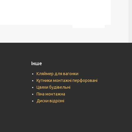
Інше
Кляймер для вагонки
Кутники монтажні перфоровані
Цвяхи будівельні
Піна монтажна
Диски відрізні