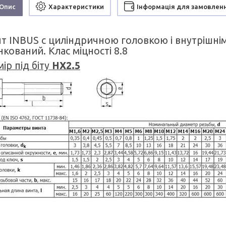
Опис
Характеристики
Інформація для замовлен
нт INBUS c циліндричною головкою і внутрішні
кований. Клас міцності 8.8
ір під біту
HX2.5