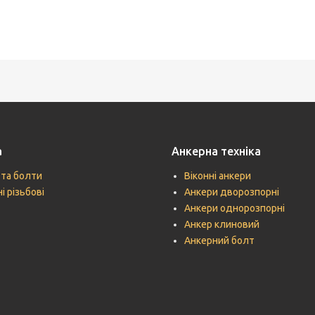
а
Анкерна техніка
 та болти
Віконні анкери
і різьбові
Анкери дворозпорні
Анкери однорозпорні
Анкер клиновий
Анкерний болт