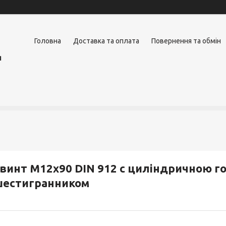
Головна
Доставка та оплата
Повернення та обмін
я
винт М12х90 DIN 912 c циліндричною г
шестигранником