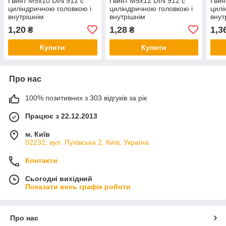
Гвинт М5х10 DIN 912 c
Гвинт М5х12 DIN 912 c
Гвин
циліндричною головкою і
циліндричною головкою і
цилі
внутрішнім
внутрішнім
внут
шестигранником
шестигранником
шес
1,20
1,28
1,3
₴
₴
Купити
Купити
Про нас
100% позитивних з 303 відгуків за рік
Працює з 22.12.2013
м. Київ
02232, вул. Пухівська 2, Київ, Україна
Контакти
Сьогодні вихідний
Показати весь графік роботи
Про нас