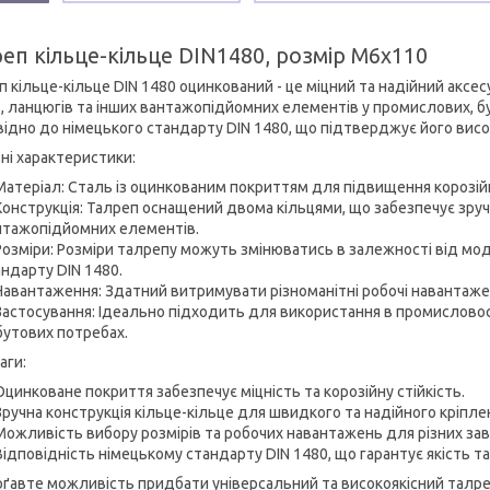
еп кільце-кільце DIN1480, розмір M6x110
п кільце-кільце DIN 1480 оцинкований - це міцний та надійний аксе
в, ланцюгів та інших вантажопідйомних елементів у промислових, 
відно до німецького стандарту DIN 1480, що підтверджує його високу
ні характеристики:
Матеріал: Сталь із оцинкованим покриттям для підвищення корозійн
Конструкція: Талреп оснащений двома кільцями, що забезпечує зру
нтажопідйомних елементів.
Розміри: Розміри талрепу можуть змінюватись в залежності від мод
ндарту DIN 1480.
Навантаження: Здатний витримувати різноманітні робочі навантажен
Застосування: Ідеально підходить для використання в промисловост
бутових потребах.
аги:
Оцинковане покриття забезпечує міцність та корозійну стійкість.
Зручна конструкція кільце-кільце для швидкого та надійного кріпле
Можливість вибору розмірів та робочих навантажень для різних за
Відповідність німецькому стандарту DIN 1480, що гарантує якість та
оґавте можливість придбати універсальний та високоякісний талре