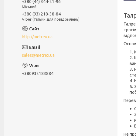
+380 (44) 344-21-96
Міський
+380 (93) 218-38-84
Талр
Viber (тільки для повідомлень)
Талре
тросі
відпо
http://metrex.ua
Основ
sales@metrex.ua
ва
+380932183884
ста
по
Перев
Не пр