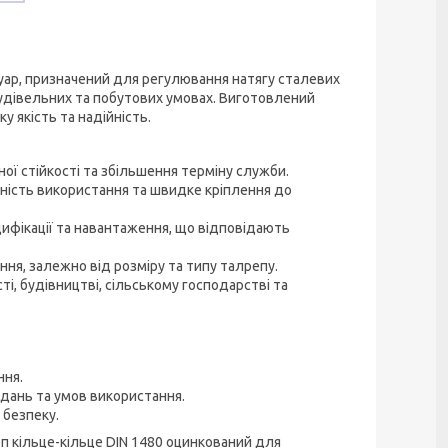
суар, призначений для регулювання натягу сталевих
будівельних та побутових умовах. Виготовлений
 якість та надійність.
ої стійкості та збільшення терміну служби.
чність використання та швидке кріплення до
ифікації та навантаження, що відповідають
ня, залежно від розміру та типу талрепу.
і, будівництві, сільському господарстві та
ння.
вдань та умов використання.
 безпеку.
п кільце-кільце DIN 1480 оцинкований для