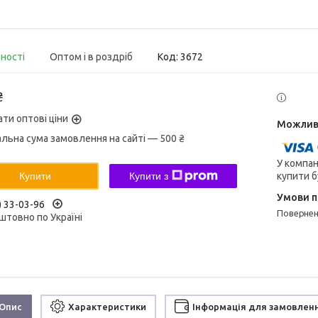
вності
Оптом і в роздріб
Код:
3672
₴
ати оптові ціни
альна сума замовлення на сайті — 500 ₴
У компан
купити б
Купити
Купити з
) 33-03-96
поверне
штовно по Україні
Опис
Характеристики
Інформація для замовлен