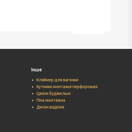
Інше
Кляймер для вагонки
Кутники монтажні перфоровані
Цвяхи будівельні
Піна монтажна
Диски відрізні