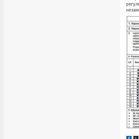
регул
незам