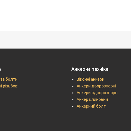
а
Анкерна техніка
 та болти
Віконні анкери
і різьбові
Анкери дворозпорні
Анкери однорозпорні
Анкер клиновий
Анкерний болт