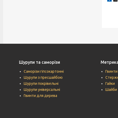
Шурупи та саморізи
Метрик
Саморізи гіпсокартонні
Гвинти
Шурупи з пресшайбою
Стержн
Шурупи покрівельні
Гайки
Шурупи універсальні
Шайби
Гвинти для дерева