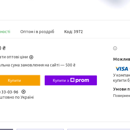
вності
Оптом і в роздріб
Код:
3972
0 ₴
ати оптові ціни
альна сума замовлення на сайті — 500 ₴
У компан
купити б
Купити
Купити з
) 33-03-96
поверне
штовно по Україні