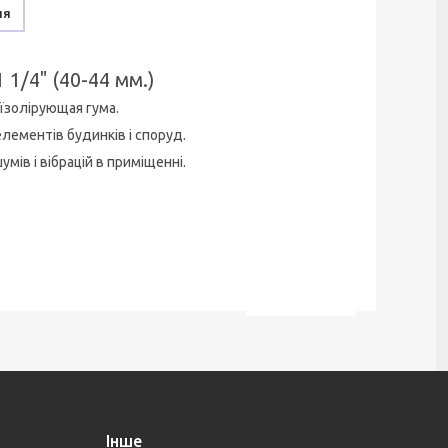
ня
1/4" (40-44 мм.)
оїзолірующая гума.
ементів будинків і споруд.
ів і вібрацій в приміщенні.
Інше