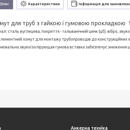
Опис
Характеристики
Інформація для замовлен
мут для труб з гайкою і гумовою прокладкою 1 
ал: сталь вуглецева, покриття - гальванічний цинк (цб); вібро, звук
лементний хомут для монтажу трубопроводів до конструкційних ел
нювальна звукоїзолірующая гумова вставка забезпечує зниження шум
а
Анкерна техніка