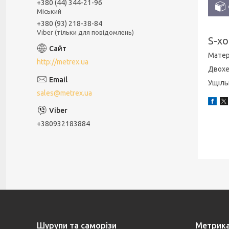
+380 (44) 344-21-96
Міський
+380 (93) 218-38-84
Viber (тільки для повідомлень)
S-хо
Матері
http://metrex.ua
Двохе
Ущіль
sales@metrex.ua
+380932183884
Шурупи та саморізи
Метрик