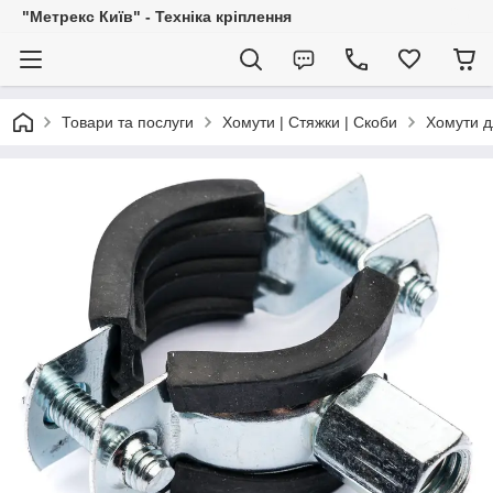
"Метрекс Київ" - Техніка кріплення
Товари та послуги
Хомути | Стяжки | Скоби
Хомути д