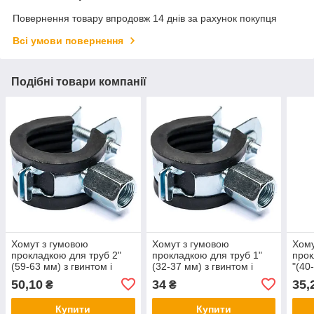
Повернення товару впродовж 14 днів за рахунок покупця
Всі умови повернення
Подібні товари компанії
Хомут з гумовою
Хомут з гумовою
Хому
прокладкою для труб 2"
прокладкою для труб 1"
прок
(59-63 мм) з гвинтом і
(32-37 мм) з гвинтом і
"(40
гайкою М8/M10
гайкою М8/M10
М10
50,10
34
35,
₴
₴
Купити
Купити