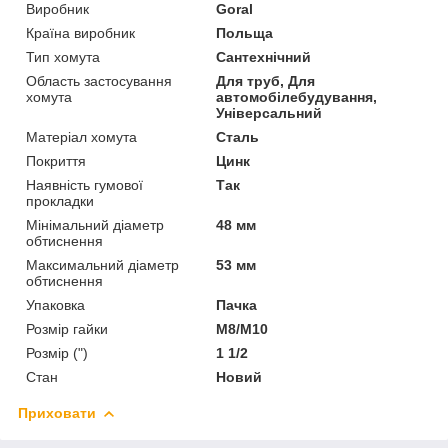
Виробник
Goral
Країна виробник
Польща
Тип хомута
Сантехнічний
Область застосування
Для труб, Для
хомута
автомобілебудування,
Універсальний
Матеріал хомута
Сталь
Покриття
Цинк
Наявність гумової
Так
прокладки
Мінімальний діаметр
48 мм
обтиснення
Максимальний діаметр
53 мм
обтиснення
Упаковка
Пачка
Розмір гайки
М8/М10
Розмір (")
1 1/2
Стан
Новий
Приховати