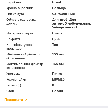
Виробник
Goral
Країна виробник
Польща
Тип хомута
Сантехнічний
Область застосування
Для труб, Для
хомута
автомобілебудування,
Універсальний
Матеріал хомута
Сталь
Покриття
Цинк
Наявність гумової
Так
прокладки
Мінімальний діаметр
159 мм
обтиснення
Максимальний діаметр
165 мм
обтиснення
Упаковка
Пачка
Розмір гайки
М8/М10
Розмір (")
6
Стан
Новий
Приховати