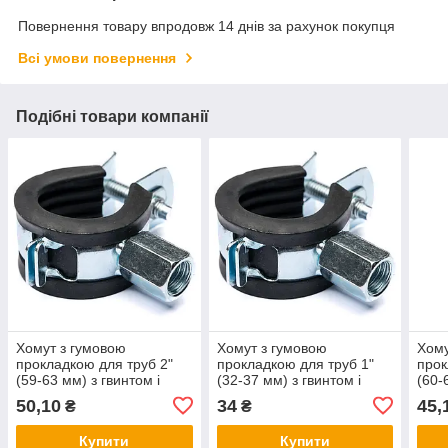
Повернення товару впродовж 14 днів за рахунок покупця
Всі умови повернення
Подібні товари компанії
Хомут з гумовою
Хомут з гумовою
Хому
прокладкою для труб 2"
прокладкою для труб 1"
прок
(59-63 мм) з гвинтом і
(32-37 мм) з гвинтом і
(60-
гайкою М8/M10
гайкою М8/M10
М10
50,10
34
45,
₴
₴
Купити
Купити