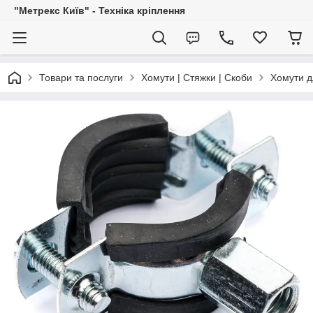
"Метрекс Київ" - Техніка кріплення
Товари та послуги
Хомути | Стяжки | Скоби
Хомути д