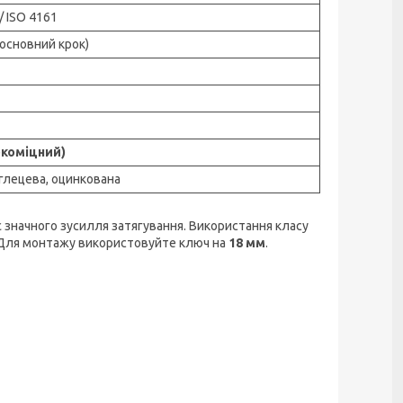
/ ISO 4161
основний крок)
окоміцний)
глецева, оцинкована
є значного зусилля затягування. Використання класу
в. Для монтажу використовуйте ключ на
18 мм
.