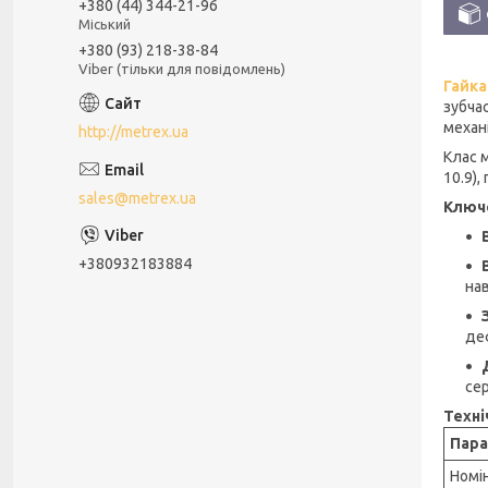
+380 (44) 344-21-96
Міський
+380 (93) 218-38-84
Viber (тільки для повідомлень)
Гайка
зубча
механ
http://metrex.ua
Клас м
10.9),
sales@metrex.ua
Ключо
+380932183884
нав
де
се
Техні
Пар
Номі