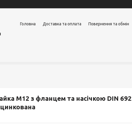
Головна
Доставка та оплата
Повернення та обмін
я
айка М12 з фланцем та насічкою DIN 6923
оцинкована