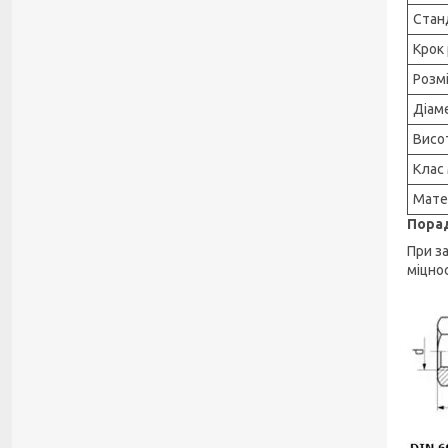
Стан
Крок 
Розмі
Діам
Висот
Клас 
Мате
Порад
При з
міцно