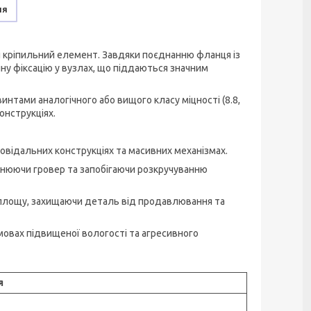
ня
 кріпильний елемент. Завдяки поєднанню фланця із
йну фіксацію у вузлах, що піддаються значним
интами аналогічного або вищого класу міцності (8.8,
онструкціях.
овідальних конструкціях та масивних механізмах.
інюючи гровер та запобігаючи розкручуванню
 площу, захищаючи деталь від продавлювання та
умовах підвищеної вологості та агресивного
я