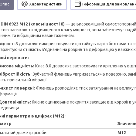
Опис
Характеристики
Інформація для замовлен
DIN 6923 М12 (клас міцності 8)
— це високоміцний самостопорний
стою насічкою та підвищеного класу міцності, вона забезпечує наді
ічним та вібраційним навантаженням.
іцності 8 дозволяє використовувати цю гайку в парі з болтами та гв
 гарантуючи стійкість з'єднання на розрив та деформацію у важких к
ві переваги:
Висока міцність:
Клас 8.0 дозволяє застосовувати кріплення у відп
Вібростійкість:
Зубчастий фланець «вгризається» в поверхню, зам
іть при сильній вібрації.
Захист поверхні:
Фланець розподіляє тиск затягування на велику
формації.
Довговічність:
Якісне оцинковане покриття захищає від корозії в 
редовища.
чні параметри в цифрах (М12):
аметр
Значенн
нальний діаметр різьби
М12