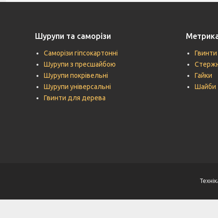
Шурупи та саморізи
Метрик
Саморізи гіпсокартонні
Гвинти
Шурупи з пресшайбою
Стержн
Шурупи покрівельні
Гайки
Шурупи універсальні
Шайби
Гвинти для дерева