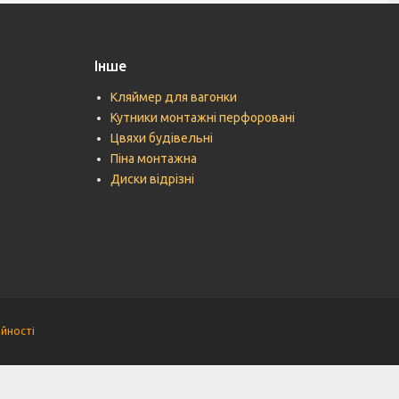
Інше
Кляймер для вагонки
Кутники монтажні перфоровані
Цвяхи будівельні
Піна монтажна
Диски відрізні
ійності