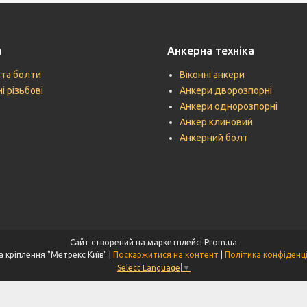
а
Анкерна техніка
 та болти
Віконні анкери
і різьбові
Анкери дворозпорні
Анкери однорозпорні
Анкер клиновий
Анкерний болт
Сайт створений на маркетплейсі
Prom.ua
Техніка кріплення "Метрекс Київ" |
Поскаржитися на контент
|
Політика конфіденц
Select Language
▼