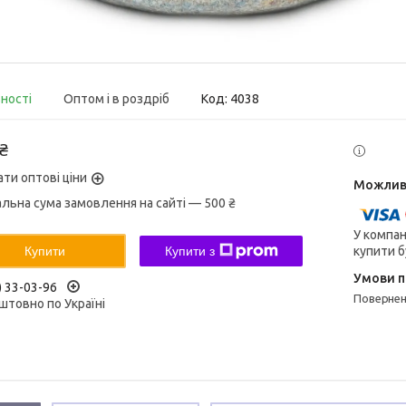
вності
Оптом і в роздріб
Код:
4038
 ₴
ати оптові ціни
альна сума замовлення на сайті — 500 ₴
У компан
купити б
Купити
Купити з
) 33-03-96
поверне
штовно по Україні