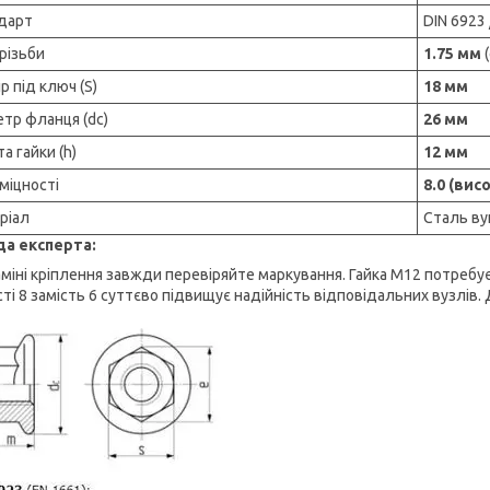
дарт
DIN 6923 
різьби
1.75 мм
(
р під ключ (S)
18 мм
етр фланця (dc)
26 мм
а гайки (h)
12 мм
міцності
8.0 (вис
ріал
Сталь ву
а експерта:
аміні кріплення завжди перевіряйте маркування. Гайка М12 потребу
сті 8 замість 6 суттєво підвищує надійність відповідальних вузлі