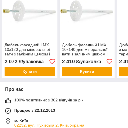
Дюбель фасадний LMX
Дюбель фасадний LMX
Дюб
10х120 для мінеральної
10х140 для мінеральної
з ме
вати з залізним цвяхом і
вати з залізним цвяхом і
тер
термоголовкою Wkret-Met
термоголовкою Wkret-Met
Wkre
2 072
2 410
2 4
₴/упаковка
₴/упаковка
200 шт.
200 шт.
Купити
Купити
Про нас
100% позитивних з 302 відгуків за рік
Працює з 22.12.2013
м. Київ
02232, вул. Пухівська 2, Київ, Україна