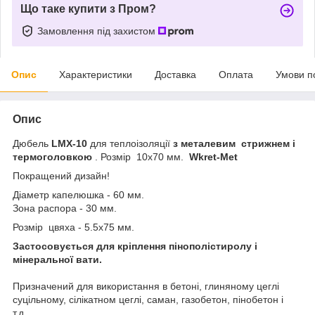
Що таке купити з Пром?
Замовлення під захистом
Опис
Характеристики
Доставка
Оплата
Умови п
Опис
Дюбель
LMX-10
для теплоізоляції
з металевим стрижнем і
термоголовкою
. Розмір 10х70 мм.
Wkret-Met
Покращений дизайн!
Діаметр капелюшка - 60 мм.
Зона распора - 30 мм.
Розмір цвяха - 5.5х75 мм.
Застосовується для кріплення пінополістиролу і
мінеральної вати.
Призначений для використання в бетоні, глиняному цеглі
суцільному, cілікатном цеглі, саман, газобетон, пінобетон і
т.д.