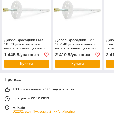
Дюбель фасадний LMX
Дюбель фасадний LMX
Дюб
10х70 для мінеральної
10х140 для мінеральної
з ме
вати з залізним цвяхом і
вати з залізним цвяхом і
тер
термоголовкою Wkret-Met
термоголовкою Wkret-Met
Wkre
1 446
2 410
2 4
₴/упаковка
₴/упаковка
200 шт.
200 шт.
Купити
Купити
Про нас
100% позитивних з 303 відгуків за рік
Працює з 22.12.2013
м. Київ
02232, вул. Пухівська 2, Київ, Україна