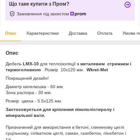
Що таке купити з Пром?
Замовлення під захистом
Опис
Характеристики
Доставка
Оплата
Умови п
Опис
Дюбель
LMX-10
для теплоізоляції
з металевим стрижнем і
термоголовкою
. Розмір 10х120 мм.
Wkret-Met
Покращений дизайн!
Діаметр капелюшка - 60 мм.
Зона распора - 30 мм.
Розмір цвяха - 5.5х125 мм.
Застосовується для кріплення пінополістиролу і
мінеральної вати.
Призначений для використання в бетоні, глиняному цеглі
суцільному, cілікатном цеглі, саман, газобетон, пінобетон і
т.д.