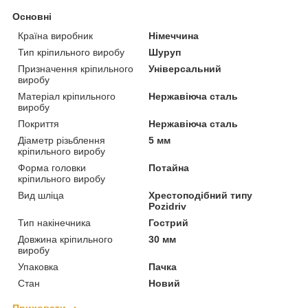
Основні
Країна виробник
Німеччина
Тип кріпильного виробу
Шуруп
Призначення кріпильного
Універсальний
виробу
Матеріал кріпильного
Нержавіюча сталь
виробу
Покриття
Нержавіюча сталь
Діаметр різьблення
5 мм
кріпильного виробу
Форма головки
Потайна
кріпильного виробу
Вид шліца
Хрестоподібний типу
Pozidriv
Тип накінечника
Гострий
Довжина кріпильного
30 мм
виробу
Упаковка
Пачка
Стан
Новий
Приховати