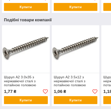
Купити
Купити
Подібні товари компанії
Шуруп А2 3.0х35 з
Шуруп А2 3.5х12 з
Шуру
нержавіючої сталі з
нержавіючої сталі з
нерж
потайною головкою
потайною головкою
пота
1,77
1,06
1,1
₴
₴
Купити
Купити