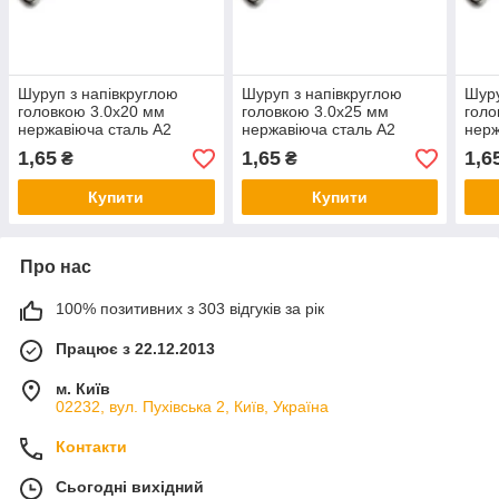
Шуруп з напівкруглою
Шуруп з напівкруглою
Шуру
головкою 3.0х20 мм
головкою 3.0х25 мм
голо
нержавіюча сталь А2
нержавіюча сталь А2
нерж
1,65
1,65
1,6
₴
₴
Купити
Купити
Про нас
100% позитивних з 303 відгуків за рік
Працює з 22.12.2013
м. Київ
02232, вул. Пухівська 2, Київ, Україна
Контакти
Сьогодні вихідний