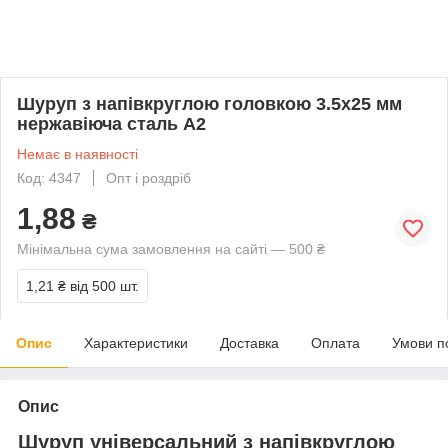
Шуруп з напівкруглою головкою 3.5х25 мм
нержавіюча сталь А2
Немає в наявності
Код: 4347
Опт і роздріб
1,88
₴
Мінімальна сума замовлення на сайті — 500 ₴
1,21 ₴
від 500 шт.
Опис
Характеристики
Доставка
Оплата
Умови п
Опис
Шуруп універсальний з напівкруглою