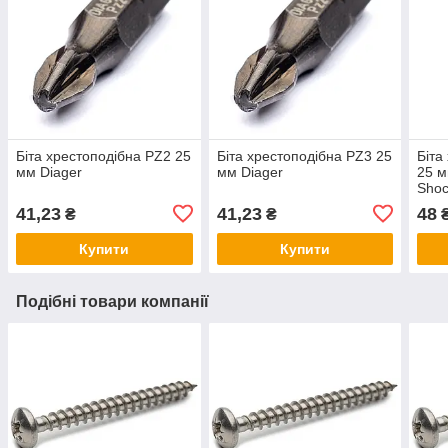
Біта хрестоподібна PZ2 25
Біта хрестоподібна PZ3 25
Біта
мм Diager
мм Diager
25 м
Shoc
41,23
41,23
48
₴
₴
Купити
Купити
Подібні товари компанії