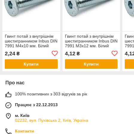
Гвинт потай з внутрішнім
Гвинт потай з внутрішнім
Гвин
шестигранником Inbus DIN
шестигранником Inbus DIN
шест
7991 М4х10 мм. Білий
7991 М3х12 мм. Білий
7991
цинк
цинк
цинк
2,24
4,12
4,1
₴
₴
Купити
Купити
Про нас
100% позитивних з 303 відгуків за рік
Працює з 22.12.2013
м. Київ
02232, вул. Пухівська 2, Київ, Україна
Контакти